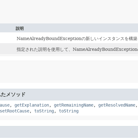
説明
NameAlreadyBoundExceptionの新しいインスタンスを
指定された説明を使用して、NameAlreadyBoundExcep
れたメソッド
ause
,
getExplanation
,
getRemainingName
,
getResolvedName
setRootCause
,
toString
,
toString