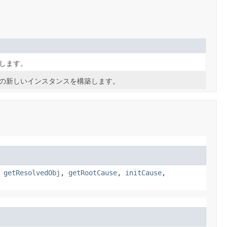
構築します。
tionの新しいインスタンスを構築します。
,
getResolvedObj
,
getRootCause
,
initCause
,