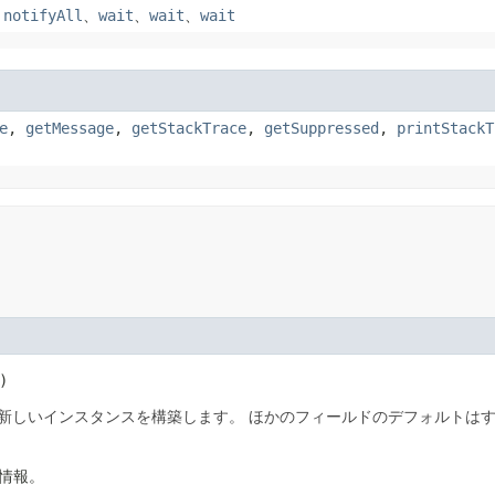
、
notifyAll
、
wait
、
wait
、
wait
e
,
getMessage
,
getStackTrace
,
getSuppressed
,
printStackT
)
ionの新しいインスタンスを構築します。
ほかのフィールドのデフォルトはすべ
細情報。