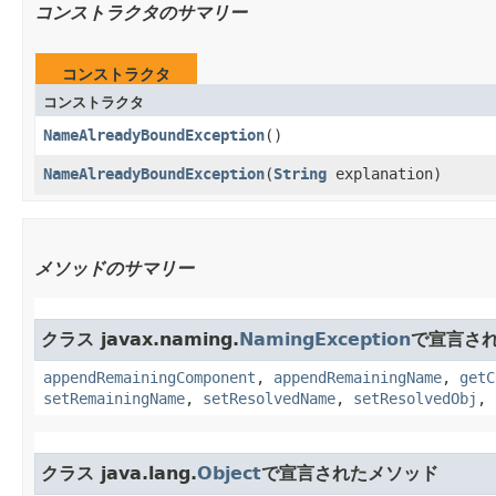
コンストラクタのサマリー
コンストラクタ
コンストラクタ
NameAlreadyBoundException
()
NameAlreadyBoundException
​(
String
explanation)
メソッドのサマリー
クラス javax.naming.
NamingException
で宣言さ
appendRemainingComponent
,
appendRemainingName
,
getC
setRemainingName
,
setResolvedName
,
setResolvedObj
,
クラス java.lang.
Object
で宣言されたメソッド