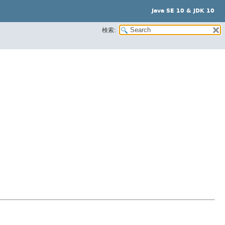
Java SE 10 & JDK 10
検索: