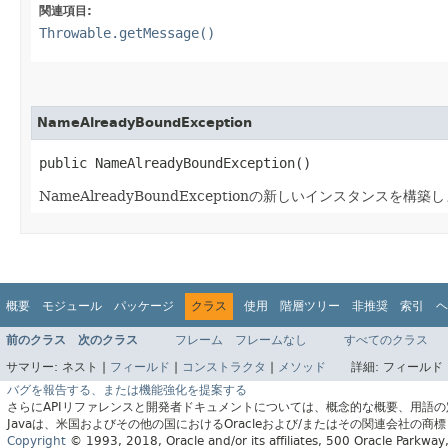
関連項目:
Throwable.getMessage()
NameAlreadyBoundException
public NameAlreadyBoundException()
NameAlreadyBoundExceptionの新しいインスタンスを構築
概要
モジュール
パッケージ
クラス
使用
階層ツリー
非推奨
索引
ヘ
前のクラス
次のクラス
フレーム
フレームなし
すべてのクラス
サマリー:
ネスト |
フィールド
|
コンストラクタ
|
メソッド
詳細:
フィールド 
バグを報告する、または機能強化を提案する
さらにAPIリファレンスと開発者ドキュメントについては、概念的な概要、用語
Javaは、米国およびその他の国におけるOracleおよび/またはその関連会社の商
Copyright
© 1993, 2018, Oracle and/or its affiliates, 500 Oracle Parkw