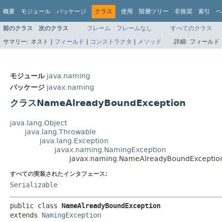
概要
モジュール
パッケージ
クラス
使用
階層ツリー
非推奨
索引
ヘ
前のクラス
次のクラス
フレーム
フレームなし
すべてのクラス
サマリー:
ネスト |
フィールド
|
コンストラクタ
|
メソッド
詳細:
フィールド 
モジュール
java.naming
パッケージ
javax.naming
クラスNameAlreadyBoundException
java.lang.Object
java.lang.Throwable
java.lang.Exception
javax.naming.NamingException
javax.naming.NameAlreadyBoundExceptio
すべての実装されたインタフェース:
Serializable
public class 
NameAlreadyBoundException
extends 
NamingException