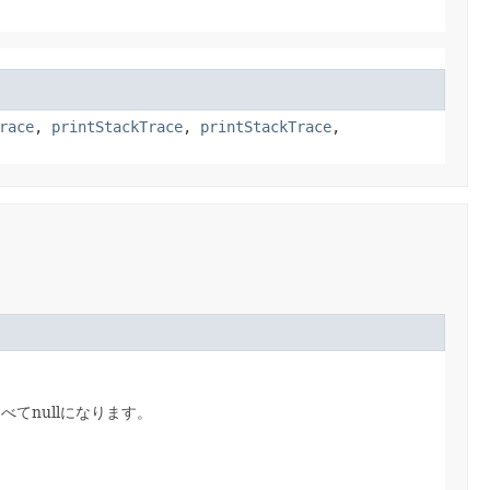
race
,
printStackTrace
,
printStackTrace
,
てnullになります。