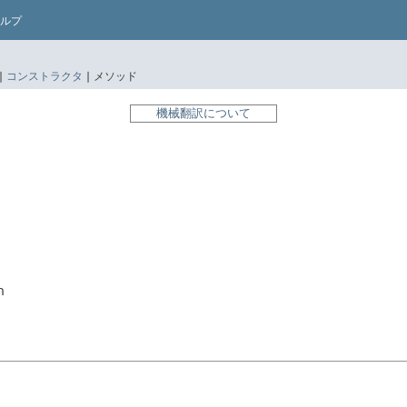
ルプ
|
コンストラクタ
|
メソッド
機械翻訳について
n