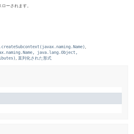
スローされます。
.createSubcontext(javax.naming.Name)
,
ax.naming.Name, java.lang.Object,
ibutes)
,
直列化された形式