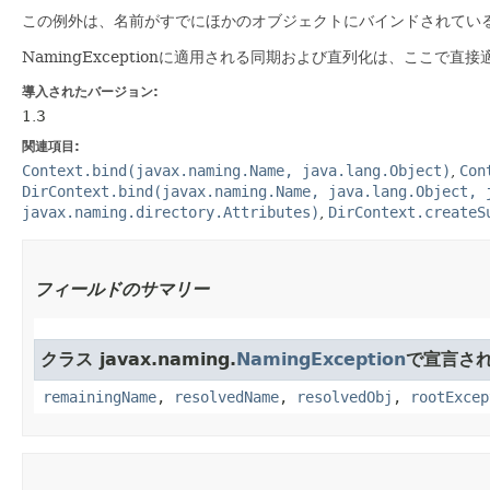
この例外は、名前がすでにほかのオブジェクトにバインドされてい
NamingExceptionに適用される同期および直列化は、ここで直
導入されたバージョン:
1.3
関連項目:
Context.bind(javax.naming.Name, java.lang.Object)
,
Con
DirContext.bind(javax.naming.Name, java.lang.Object, 
javax.naming.directory.Attributes)
,
DirContext.createS
フィールドのサマリー
クラス javax.naming.
NamingException
で宣言さ
remainingName
,
resolvedName
,
resolvedObj
,
rootExcep