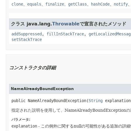
clone
、
equals
、
finalize
、
getClass
、
hashCode
、
notify
クラス java.lang.
Throwable
で宣言されたメソッド
addSuppressed
,
fillInStackTrace
,
getLocalizedMessag
setStackTrace
コンストラクタの詳細
NameAlreadyBoundException
public NameAlreadyBoundException​(
String
 explanation
指定された説明を使用して、NameAlreadyBoundExcept
パラメータ:
explanation
- この例外に関するnullの可能性がある追加の詳