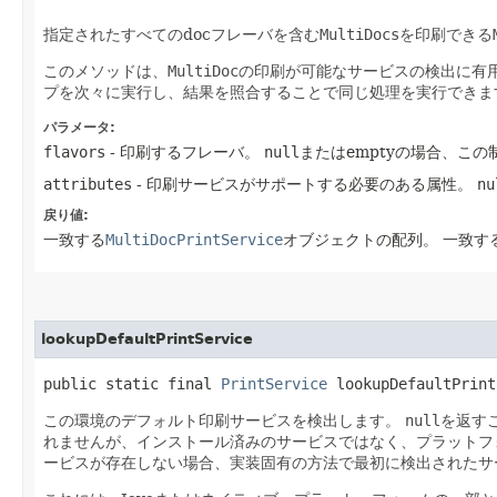
指定されたすべてのdocフレーバを含む
MultiDocs
を印刷できる
このメソッドは、
MultiDoc
の印刷が可能なサービスの検出に有用
プを次々に実行し、結果を照合することで同じ処理を実行できま
パラメータ:
flavors
- 印刷するフレーバ。
null
またはemptyの場合、こ
attributes
- 印刷サービスがサポートする必要のある属性。
nu
戻り値:
一致する
MultiDocPrintService
オブジェクトの配列。
一致す
lookupDefaultPrintService
public static final 
PrintService
 lookupDefaultPrint
この環境のデフォルト印刷サービスを検出します。
null
を返す
れませんが、インストール済みのサービスではなく、プラットフ
ービスが存在しない場合、実装固有の方法で最初に検出されたサ