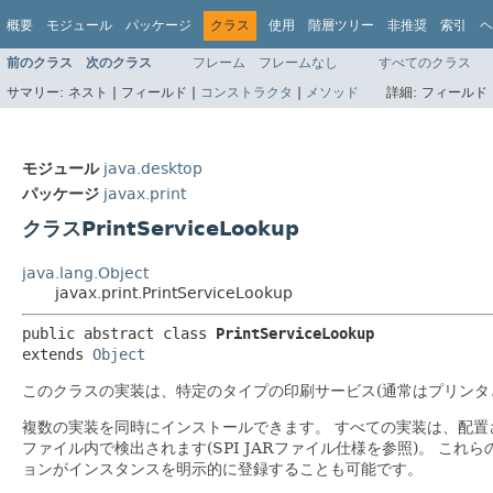
概要
モジュール
パッケージ
クラス
使用
階層ツリー
非推奨
索引
ヘ
前のクラス
次のクラス
フレーム
フレームなし
すべてのクラス
サマリー:
ネスト |
フィールド |
コンストラクタ
|
メソッド
詳細:
フィールド 
モジュール
java.desktop
パッケージ
javax.print
クラスPrintServiceLookup
java.lang.Object
javax.print.PrintServiceLookup
public abstract class 
PrintServiceLookup
extends 
Object
このクラスの実装は、特定のタイプの印刷サービス(通常はプリンタ
複数の実装を同時にインストールできます。
すべての実装は、配置
ファイル内で検出されます(SPI JARファイル仕様を参照)。
これら
ョンがインスタンスを明示的に登録することも可能です。