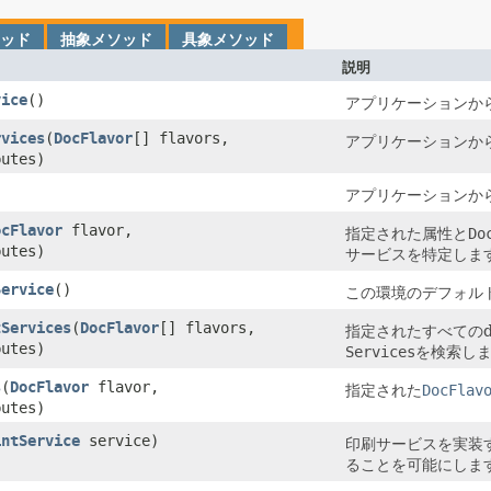
ッド
抽象メソッド
具象メソッド
説明
vice
()
アプリケーションか
rvices
​(
DocFlavor
[] flavors,
アプリケーションか
utes)
アプリケーションか
ocFlavor
flavor,
指定された属性と
Do
utes)
サービスを特定しま
Service
()
この環境のデフォル
tServices
​(
DocFlavor
[] flavors,
指定されたすべてのd
utes)
Services
を検索し
s
​(
DocFlavor
flavor,
指定された
DocFlav
utes)
intService
service)
印刷サービスを実装
ることを可能にしま