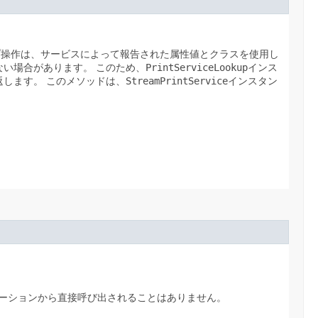
プ操作は、サービスによって報告された属性値とクラスを使用し
ない場合があります。
このため、
PrintServiceLookup
インス
返します。
このメソッドは、
StreamPrintService
インスタン
ーションから直接呼び出されることはありません。