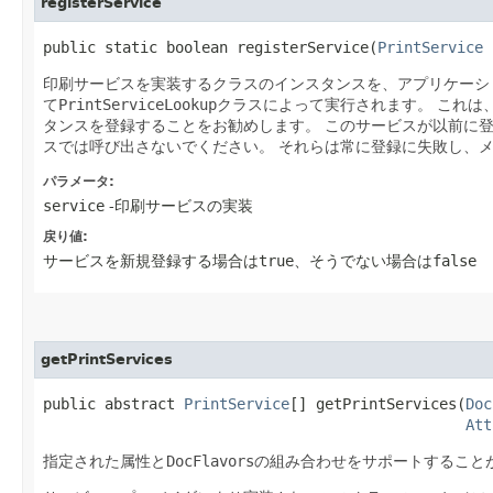
registerService
public static boolean registerService​(
PrintService
 
印刷サービスを実装するクラスのインスタンスを、アプリケーシ
て
PrintServiceLookup
クラスによって実行されます。
これは
タンスを登録することをお勧めします。
このサービスが以前に
スでは呼び出さないでください。
それらは常に登録に失敗し、
パラメータ:
service
-印刷サービスの実装
戻り値:
サービスを新規登録する場合は
true
、そうでない場合は
false
getPrintServices
public abstract 
PrintService
[] getPrintServices​(
Doc
Att
指定された属性と
DocFlavors
の組み合わせをサポートすること