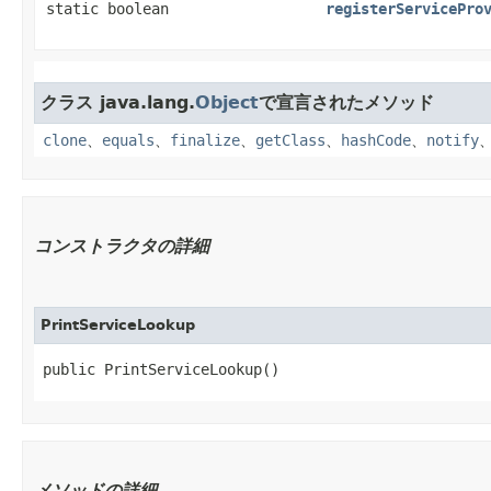
static boolean
registerServicePro
クラス java.lang.
Object
で宣言されたメソッド
clone
、
equals
、
finalize
、
getClass
、
hashCode
、
notify
コンストラクタの詳細
PrintServiceLookup
public PrintServiceLookup()
メソッドの詳細