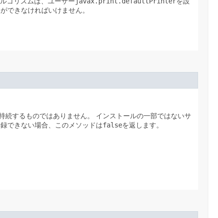
ルゴリズムは、ユーザー
javax.print.defaultPrinter
を設
とができなければいけません。
持続するものではありません。
インストールの一部ではないサ
登録できない場合、このメソッドは
false
を返します。