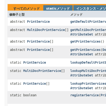
すべてのメソッド
staticメソッド
インスタンス・メソ
修飾子と型
メソッド
abstract
PrintService
getDefaultPrintSer
abstract
MultiDocPrintService
[]
getMultiDocPrintSe
AttributeSet
attrib
abstract
PrintService
[]
getPrintServices
()
abstract
PrintService
[]
getPrintServices
​(
D
AttributeSet
attrib
static
PrintService
lookupDefaultPrint
static
MultiDocPrintService
[]
lookupMultiDocPrin
AttributeSet
attrib
static
PrintService
[]
lookupPrintService
AttributeSet
attrib
static boolean
registerService
​(
Pr