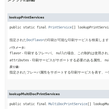
lookupPrintServices
public static final 
PrintService
[] lookupPrintServi
指定された
DocFlavor
の印刷が可能な印刷サービスを検索します
パラメータ:
flavor
- 印刷するフレーバ。
null
の場合、この制約は使用され
attributes
- 印刷サービスがサポートする必要のある属性。
nu
戻り値:
指定されたフレーバ属性をサポートする印刷サービスを表す、一
lookupMultiDocPrintServices
public static final 
MultiDocPrintService
[] lookupMu