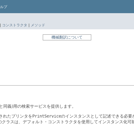
ルプ
|
コンストラクタ
|
メソッド
機械翻訳について
と同義)用の検索サービスを提供します。
されたプリンタを
PrintService
のインスタンスとして記述できる必要
のクラスは、デフォルト・コンストラクタを使用してインスタンス化可