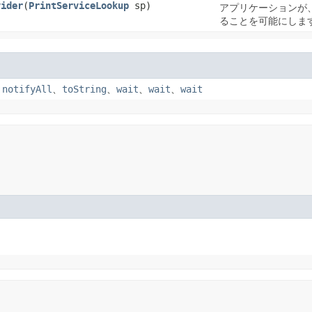
vider
​(
PrintServiceLookup
sp)
アプリケーションが
ることを可能にしま
、
notifyAll
、
toString
、
wait
、
wait
、
wait