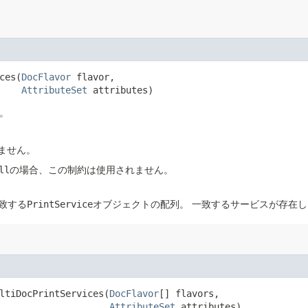
ces​(
DocFlavor
 flavor,

AttributeSet
 attributes)
。
ません。
ll
の場合、この制約は使用されません。
致する
PrintService
オブジェクトの配列。
一致するサービスが存在し
ltiDocPrintServices​(
DocFlavor
[] flavors,

AttributeSet
 attributes)