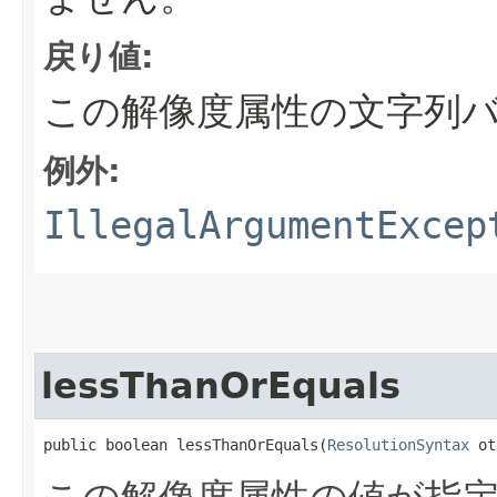
戻り値:
この解像度属性の文字列
例外:
IllegalArgumentExcep
lessThanOrEquals
public boolean lessThanOrEquals​(
ResolutionSyntax
 ot