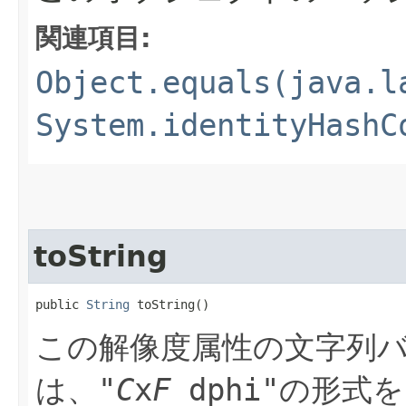
関連項目:
Object.equals(java.l
System.identityHashC
toString
public 
String
 toString()
この解像度属性の文字列
は、
"
C
x
F
dphi"
の形式を