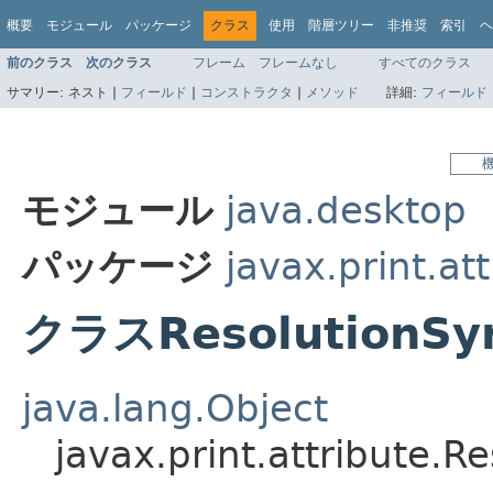
概要
モジュール
パッケージ
クラス
使用
階層ツリー
非推奨
索引
ヘ
前のクラス
次のクラス
フレーム
フレームなし
すべてのクラス
サマリー:
ネスト |
フィールド
|
コンストラクタ
|
メソッド
詳細:
フィールド
モジュール
java.desktop
パッケージ
javax.print.at
クラスResolutionSy
java.lang.Object
javax.print.attribute.R