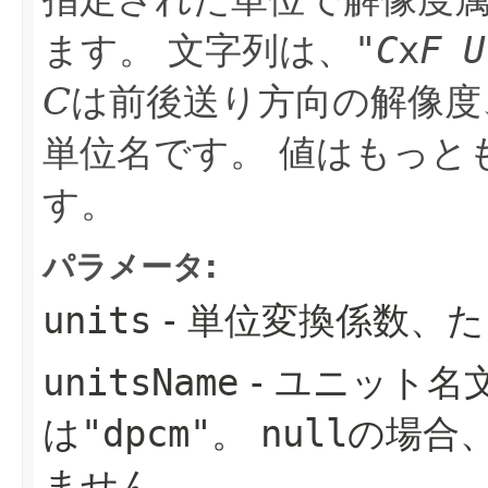
ます。
文字列は、
"
C
x
F
U
C
は前後送り方向の解像度
単位名です。
値はもっと
す。
パラメータ:
units
- 単位変換係数、
unitsName
- ユニット名
は
"dpcm"
。
null
の場合
ません。