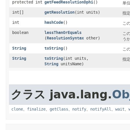
protected int
getFeedResolutionDphi
()
単
int[]
getResolution
​(int units)
指
int
hashCode
()
こ
boolean
lessThanOrEquals
こ
(
ResolutionSyntax
other)
う
String
toString
()
こ
String
toString
​(int units,
指
String
unitsName)
クラス java.lang.
Ob
clone
、
finalize
、
getClass
、
notify
、
notifyAll
、
wait
、