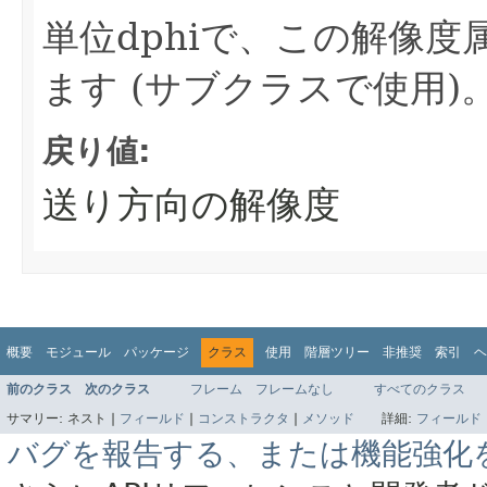
単位dphiで、この解像
ます
(サブクラスで使用)
戻り値:
送り方向の解像度
概要
モジュール
パッケージ
クラス
使用
階層ツリー
非推奨
索引
ヘ
前のクラス
次のクラス
フレーム
フレームなし
すべてのクラス
サマリー:
ネスト |
フィールド
|
コンストラクタ
|
メソッド
詳細:
フィールド
バグを報告する、または機能強化