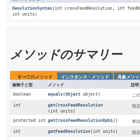
ResolutionSyntax
​(int crossFeedResolution, int feed
int units)
メソッドのサマリー
すべてのメソッド
インスタンス・メソッド
具象メソッ
修飾子と型
メソッド
説明
boolean
equals
​(
Object
object)
こ
int
getCrossFeedResolution
指
(int units)
protected int
getCrossFeedResolutionDphi
()
単
int
getFeedResolution
​(int units)
指