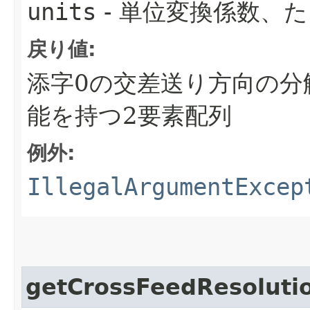
units
- 単位変換係数、
戻り値:
添字0の交差送り方向の分
能を持つ2要素配列
例外:
IllegalArgumentExcep
getCrossFeedResoluti