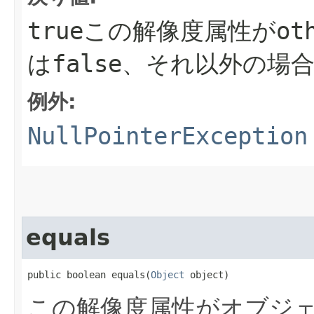
true
この解像度属性が
ot
は
false
、それ以外の場
例外:
NullPointerException
equals
public boolean equals​(
Object
 object)
この解像度属性がオブジ