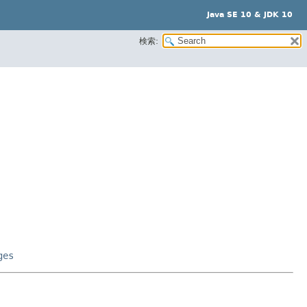
Java SE 10 & JDK 10
検索:
ges