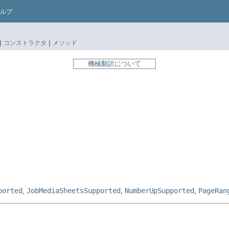
ルプ
|
コンストラクタ
|
メソッド
機械翻訳について
ported
,
JobMediaSheetsSupported
,
NumberUpSupported
,
PageRan