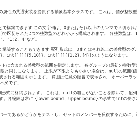
の属性の共通実装を提供する抽象基本クラスです。
これは、値が整数型
とで構築できます
この文字列は、0またはそれ以上のカンマで区切られ
:
)で区切られた2つの整数型のどれかから構成されます。
各整数型は、1
0"
、
"1:2, 4"
など。
れて構築することもできます
配列形式は、0またはそれ以上の整数型のグ
}
、
int[][]{{5,10}}
、
int[][]{{1,2},{4}}
のようになります。
ットに含まれる整数型の範囲を指定します。
各グループの最初の整数型
下限と同じになります。
上限が下限よりも小さい場合は、
null
の範囲(
成される範囲を示します。
範囲は任意の順番で表示され、オーバーラッ
不変です。
列形式に格納されます。
これは、
null
の範囲がないことを除いて、配
囲は常に {lower bound、upper bound}の形式で
int
の長さ
バーであるかどうかをテストし、セットのメンバーを反復するために、