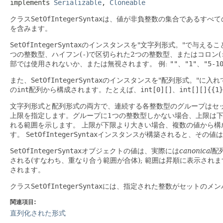
implements 
Serializable
, 
Cloneable
クラス
SetOfIntegerSyntax
は、値が非負整数の集合であるすべて
を含みます。
SetOfIntegerSyntax
のインスタンスを"文字列形式。"で与えるこ
つの整数型、ハイフン(
-
)で区切られた2つの整数型、またはコロン(
部では使用されないか、または無視されます。
例:
""
、
"1"
、
"5-1
また、
SetOfIntegerSyntax
のインスタンスを"配列形式。"に入
の
int
配列から構成されます。たとえば、
int[0][]
、
int[][]{{1}
文字列形式と配列形式の両方で、連続する各整数型のグループはセ
上限を指定します。グループに1つの整数型しかない場合、上限は
れる範囲を示します。
上限が下限より大きい場合、複数の値から構
す。
SetOfIntegerSyntax
インスタンスが構築されると、その値は
SetOfIntegerSyntax
オブジェクトの値は、実際には
canonical
配
される(すなわち、重なり合う範囲が合体); 範囲は昇順に表示されます。各範
されます。
クラス
SetOfIntegerSyntax
には、指定された整数がセットのメン
関連項目:
直列化された形式