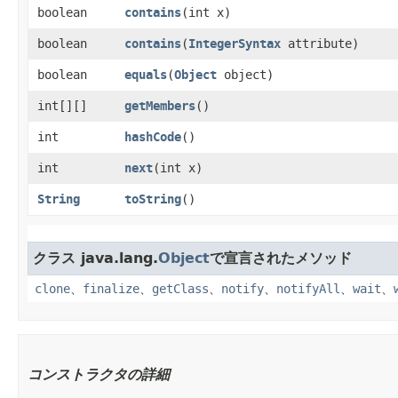
boolean
contains
​(int x)
boolean
contains
​(
IntegerSyntax
attribute)
boolean
equals
​(
Object
object)
int[][]
getMembers
()
int
hashCode
()
int
next
​(int x)
String
toString
()
クラス java.lang.
Object
で宣言されたメソッド
clone
、
finalize
、
getClass
、
notify
、
notifyAll
、
wait
、
コンストラクタの詳細