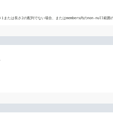
さ1または長さ2の配列でない場合、または
members
内の
non-null
範囲
。