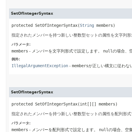
SetOfIntegerSyntax
protected SetOfIntegerSyntax​(
String
 members)
指定されたメンバーを持つ新しい整数型セットの属性を文字列形
パラメータ:
members
- メンバーを文字列形式で設定します。
null
の場合、
例外:
IllegalArgumentException
-
members
が正しい構文に従わな
SetOfIntegerSyntax
protected SetOfIntegerSyntax​(int[][] members)
指定されたメンバーを持つ新しい整数型セットの属性を配列形式
パラメータ:
members
- メンバーを配列形式で設定します。
null
の場合、空