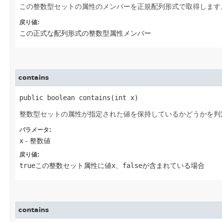
この整数型セットの属性のメンバーを正規配列形式で取得します
戻り値:
この正式な配列形式の整数型属性メンバー
contains
public boolean contains​(int x)
整数型セットの属性が指定された値を保持しているかどうかを判
パラメータ:
x
- 整数値
戻り値:
true
この整数セット属性に値
x
、
false
が含まれている場合
contains