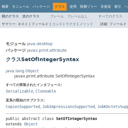
概要
モジュール
パッケージ
クラス
使用
階層ツリー
非推奨
索引
ヘ
前のクラス
次のクラス
フレーム
フレームなし
すべてのクラス
サマリー:
ネスト |
フィールド |
コンストラクタ
|
メソッド
詳細:
フィールド 
モジュール
java.desktop
パッケージ
javax.print.attribute
クラスSetOfIntegerSyntax
java.lang.Object
javax.print.attribute.SetOfIntegerSyntax
すべての実装されたインタフェース:
Serializable
,
Cloneable
直系の既知のサブクラス:
CopiesSupported
,
JobImpressionsSupported
,
JobKOctetsSup
public abstract class 
SetOfIntegerSyntax
extends 
Object