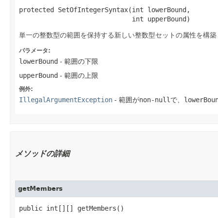
protected SetOfIntegerSyntax​(int lowerBound,

                             int upperBound)
単一の整数型の範囲を保持する新しい整数型セットの属性を構築
パラメータ:
lowerBound
- 範囲の下限
upperBound
- 範囲の上限
例外:
IllegalArgumentException
- 範囲が
non-null
で、
lowerBou
メソッドの詳細
getMembers
public int[][] getMembers()