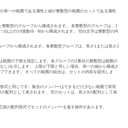
の単一の範囲である属性と値が整数型の範囲のセットである属性
た整数型のグループから構成されます。
各整数型のグループは、1
つ以上の10進数(
0
-
9
)から構成されます。
空白文字は整数型の内
ループから構成されます。各整数型グループは、長さ1または長さ2
は範囲の下限を指定します。各グループの2番目の整数型は範囲の
値なし)を示します。
上限が下限と等しい場合、単一の値から構成さ
プできます。
すべての範囲の結合は、セットの内容を提供しま
列形式と同じです。集合のメンバーはできるだけ少ない範囲で表現
2の配列として表されます。
空のセットは、長さ0の配列として表
正規の配列形式でセットのメンバーを返す操作があります。