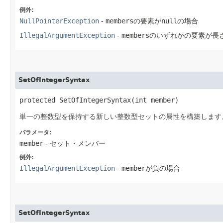
例外:
NullPointerException
-
members
の要素が
null
の場合
IllegalArgumentException
-
members
のいずれかの要素が長
SetOfIntegerSyntax
protected SetOfIntegerSyntax​(int member)
単一の整数型を保持する新しい整数型セットの属性を構築します
パラメータ:
member
- セット・メンバー
例外:
IllegalArgumentException
-
member
が負の場合
SetOfIntegerSyntax