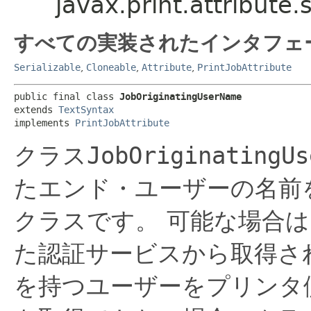
javax.print.attribut
すべての実装されたインタフェ
Serializable
,
Cloneable
,
Attribute
,
PrintJobAttribute
public final class 
JobOriginatingUserName
extends 
TextSyntax
implements 
PrintJobAttribute
クラス
JobOriginatingUs
たエンド・ユーザーの名前
クラスです。
可能な場合は
た認証サービスから取得さ
を持つユーザーをプリンタ