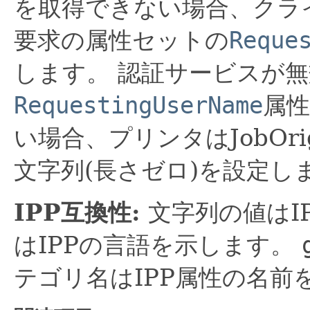
を取得できない場合、クラ
要求の属性セットの
Reque
します。
認証サービスが無
RequestingUserName
属
い場合、プリンタはJobOrig
文字列(長さゼロ)を設定し
IPP互換性:
文字列の値はI
はIPPの言語を示します。
テゴリ名はIPP属性の名前