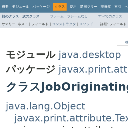
概要
モジュール
パッケージ
クラス
使用
階層ツリー
非推奨
索引
ヘ
前のクラス
次のクラス
フレーム
フレームなし
すべてのクラス
サマリー:
ネスト |
フィールド |
コンストラクタ
|
メソッド
詳細:
フィールド 
モジュール
java.desktop
パッケージ
javax.print.at
クラスJobOriginati
java.lang.Object
javax.print.attribute.T