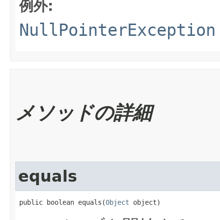
例外:
NullPointerException
メソッドの詳細
equals
public boolean equals​(
Object
 object)