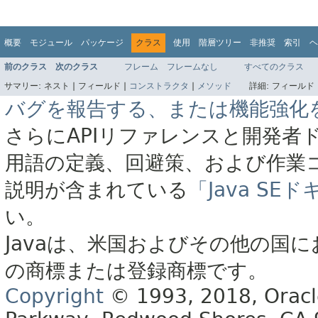
概要
モジュール
パッケージ
クラス
使用
階層ツリー
非推奨
索引
ヘ
前のクラス
次のクラス
フレーム
フレームなし
すべてのクラス
サマリー:
ネスト |
フィールド |
コンストラクタ
|
メソッド
詳細:
フィールド 
バグを報告する、または機能強化
さらにAPIリファレンスと開発者
用語の定義、回避策、および作業
説明が含まれている
「Java S
い。
Javaは、米国およびその他の国に
の商標または登録商標です。
Copyright
© 1993, 2018, Oracle 