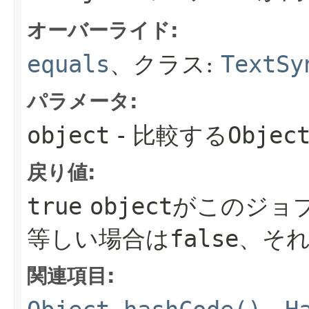
オーバーライド:
equals
、クラス:
TextSy
パラメータ:
object
- 比較する
Objec
戻り値:
true
object
がこのジョ
等しい場合は
false
、そ
関連項目: