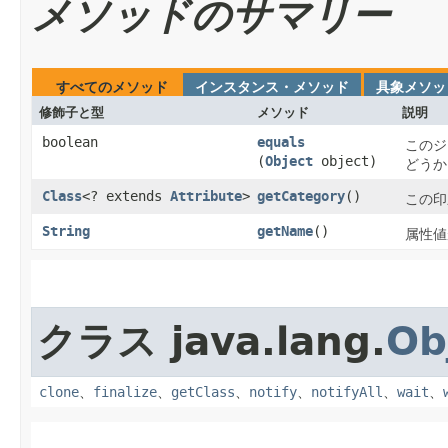
メソッドのサマリー
すべてのメソッド
インスタンス・メソッド
具象メソッ
修飾子と型
メソッド
説明
boolean
equals
このジ
(
Object
object)
どうか
Class
<? extends
Attribute
>
getCategory
()
この印
String
getName
()
属性値
クラス java.lang.
Ob
clone
、
finalize
、
getClass
、
notify
、
notifyAll
、
wait
、