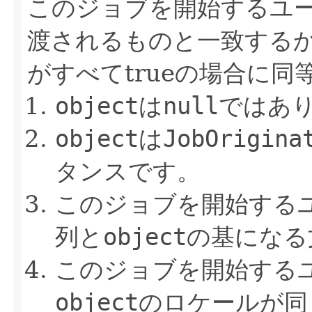
このジョブを開始するユ
渡されるものと一致する
がすべてtrueの場合に
object
は
null
ではあ
object
は
JobOrigina
タンスです。
このジョブを開始する
列と
object
の基になる
このジョブを開始する
object
のロケールが同