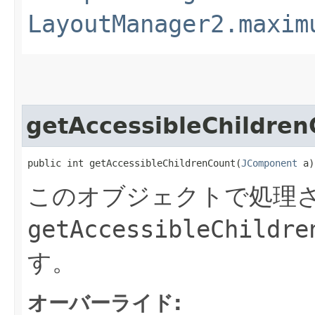
LayoutManager2.maxim
getAccessibleChildren
public int getAccessibleChildrenCount​(
JComponent
 a)
このオブジェクトで処理さ
getAccessibleChildre
す。
オーバーライド: