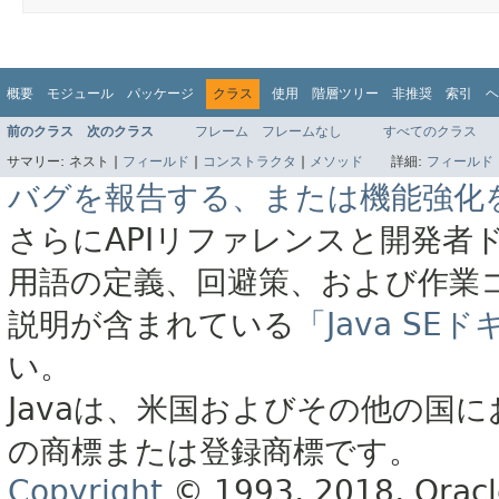
概要
モジュール
パッケージ
クラス
使用
階層ツリー
非推奨
索引
ヘ
前のクラス
次のクラス
フレーム
フレームなし
すべてのクラス
サマリー:
ネスト |
フィールド
|
コンストラクタ
|
メソッド
詳細:
フィールド
バグを報告する、または機能強化
さらにAPIリファレンスと開発者
用語の定義、回避策、および作業
説明が含まれている
「Java S
い。
Javaは、米国およびその他の国に
の商標または登録商標です。
Copyright
© 1993, 2018, Oracle 