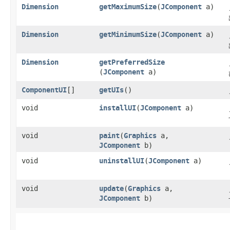
Dimension
getMaximumSize
​(
JComponent
a)
Dimension
getMinimumSize
​(
JComponent
a)
Dimension
getPreferredSize
(
JComponent
a)
ComponentUI
[]
getUIs
()
void
installUI
​(
JComponent
a)
void
paint
​(
Graphics
a,
JComponent
b)
void
uninstallUI
​(
JComponent
a)
void
update
​(
Graphics
a,
JComponent
b)