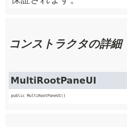
コンストラクタの詳細
MultiRootPaneUI
public MultiRootPaneUI()