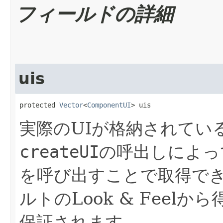
フィールドの詳細
uis
protected 
Vector
<
ComponentUI
> uis
実際のUIが格納されてい
createUI
の呼出しによっ
を呼び出すことで取得で
ルトのLook & Feel
保証されます。