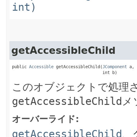
int)
getAccessibleChild
public 
Accessible
 getAccessibleChild​(
JComponent
 a,

                                     int b)
このオブジェクトで処理さ
getAccessibleChild
メ
オーバーライド:
getAccessibleChild
、