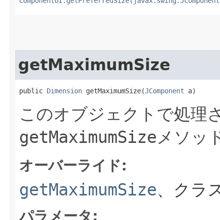
ComponentUI.getPreferredSize(javax.swing.JComponent
getMaximumSize
public 
Dimension
 getMaximumSize​(
JComponent
 a)
このオブジェクトで処理さ
getMaximumSize
メソッ
オーバーライド:
getMaximumSize
、クラス
パラメータ: