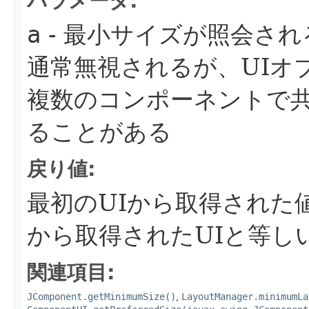
パラメータ:
a
- 最小サイズが照会さ
通常無視されるが、UIオ
複数のコンポーネントで
ることがある
戻り値:
最初のUIから取得された
から取得されたUIと等し
関連項目:
JComponent.getMinimumSize()
,
LayoutManager.minimumLa