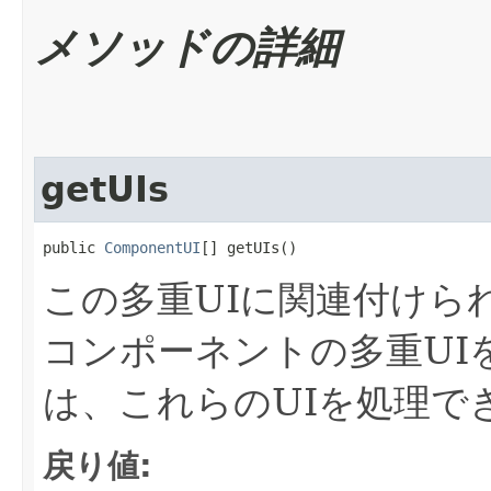
メソッドの詳細
getUIs
public 
ComponentUI
[] getUIs()
この多重UIに関連付けら
コンポーネントの多重UI
は、これらのUIを処理で
戻り値: