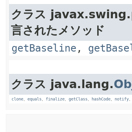
クラス javax.swing.p
言されたメソッド
getBaseline
,
getBase
クラス java.lang.
Ob
clone
、
equals
、
finalize
、
getClass
、
hashCode
、
notify