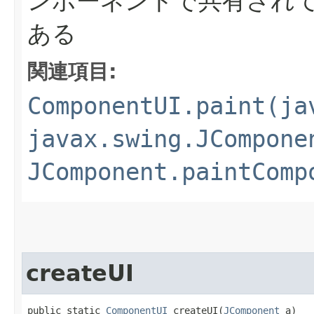
ンポーネントで共有され
ある
関連項目:
ComponentUI.paint(ja
javax.swing.JCompone
JComponent.paintComp
createUI
public static 
ComponentUI
 createUI​(
JComponent
 a)