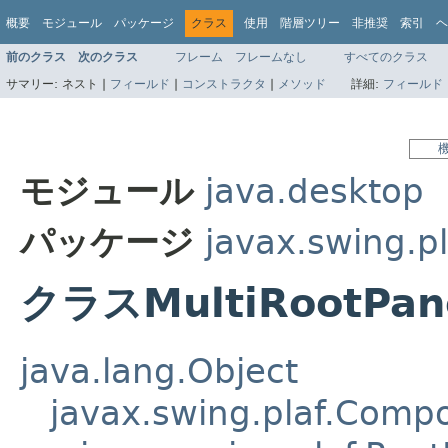
概要
モジュール
パッケージ
クラス
使用
階層ツリー
非推奨
索引
ヘ
前のクラス
次のクラス
フレーム
フレームなし
すべてのクラス
サマリー:
ネスト |
フィールド
|
コンストラクタ
|
メソッド
詳細:
フィールド
モジュール
java.desktop
パッケージ
javax.swing.pl
クラスMultiRootPan
java.lang.Object
javax.swing.plaf.Comp