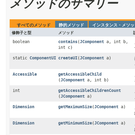
メソッドのサマリー
すべてのメソッド
静的メソッド
インスタンス・メソッ
修飾子と型
メソッド
boolean
contains
​(
JComponent
a, int b,
int c)
static
ComponentUI
createUI
​(
JComponent
a)
Accessible
getAccessibleChild
(
JComponent
a, int b)
int
getAccessibleChildrenCount
(
JComponent
a)
Dimension
getMaximumSize
​(
JComponent
a)
Dimension
getMinimumSize
​(
JComponent
a)