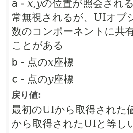
a
-
x,y
の位置が照会され
常無視されるが、UIオブ
数のコンポーネントに共
ことがある
b
- 点の
x
座標
c
- 点の
y
座標
戻り値:
最初のUIから取得された
から取得されたUIと等し