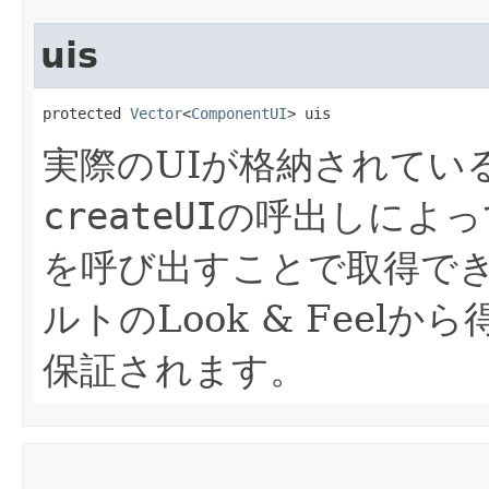
uis
protected 
Vector
<
ComponentUI
> uis
実際のUIが格納されてい
createUI
の呼出しによっ
を呼び出すことで取得で
ルトのLook & Feel
保証されます。