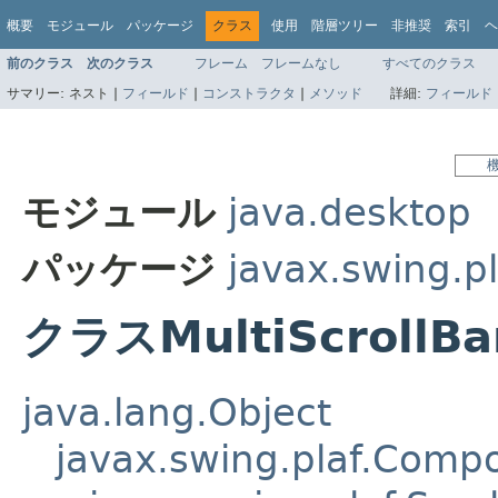
概要
モジュール
パッケージ
クラス
使用
階層ツリー
非推奨
索引
ヘ
前のクラス
次のクラス
フレーム
フレームなし
すべてのクラス
サマリー:
ネスト |
フィールド
|
コンストラクタ
|
メソッド
詳細:
フィールド
モジュール
java.desktop
パッケージ
javax.swing.pl
クラスMultiScrollBa
java.lang.Object
javax.swing.plaf.Comp