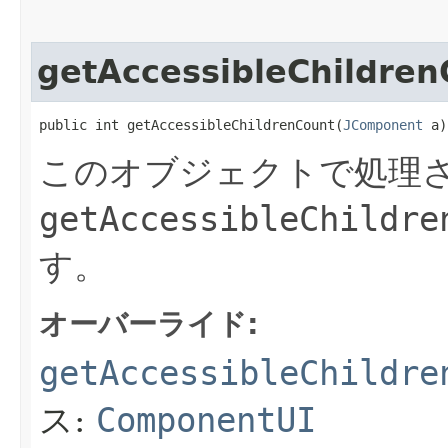
getAccessibleChildren
public int getAccessibleChildrenCount​(
JComponent
 a)
このオブジェクトで処理さ
getAccessibleChildre
す。
オーバーライド:
getAccessibleChildre
ス:
ComponentUI