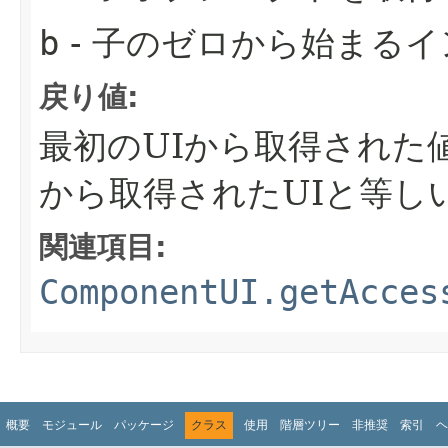
b
- 子のゼロから始まる
戻り値:
最初のUIから取得された
から取得されたUIと等し
関連項目:
ComponentUI.getAcces
概要
モジュール
パッケージ
クラス
使用
階層ツリー
非推奨
索引
ヘ