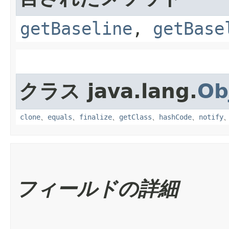
getBaseline
,
getBase
クラス java.lang.
Ob
clone
、
equals
、
finalize
、
getClass
、
hashCode
、
notify
フィールドの詳細