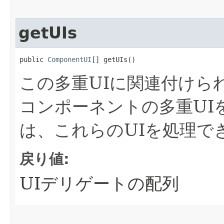
getUIs
public 
ComponentUI
[] getUIs()
この多重UIに関連付けら
コンポーネントの多重UI
は、これらのUIを処理で
戻り値:
UIデリゲートの配列