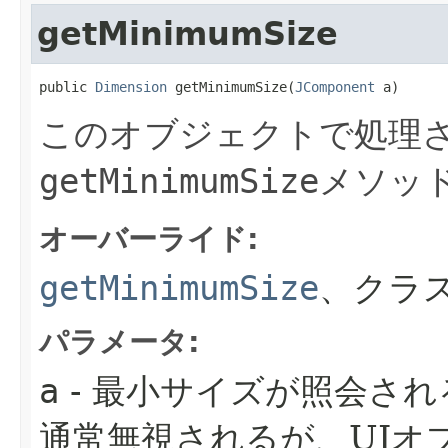
getMinimumSize
public 
Dimension
 getMinimumSize​(
JComponent
 a)
このオブジェクトで処理さ
getMinimumSize
メソッ
オーバーライド:
getMinimumSize
、クラス
パラメータ:
a
- 最小サイズが照会さ
通常無視されるが、UIオ