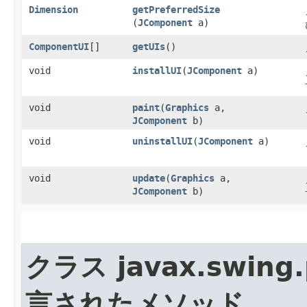
Dimension
getPreferredSize
(
JComponent
a)
ComponentUI
[]
getUIs
()
void
installUI
​(
JComponent
a)
void
paint
​(
Graphics
a,
JComponent
b)
void
uninstallUI
​(
JComponent
a)
void
update
​(
Graphics
a,
JComponent
b)
クラス javax.swing.p
言されたメソッド