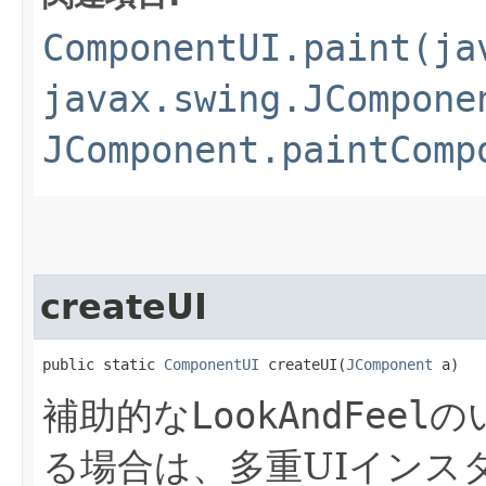
ComponentUI.paint(ja
javax.swing.JCompone
JComponent.paintComp
createUI
public static 
ComponentUI
 createUI​(
JComponent
 a)
補助的な
LookAndFeel
の
る場合は、多重UIインス