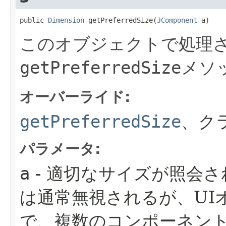
public 
Dimension
 getPreferredSize​(
JComponent
 a)
このオブジェクトで処理さ
getPreferredSize
メソ
オーバーライド:
getPreferredSize
、ク
パラメータ:
a
- 適切なサイズが照会
は通常無視されるが、UI
で、複数のコンポーネン