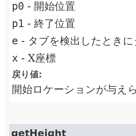
p0
- 開始位置
p1
- 終了位置
e
- タブを検出したとき
x
- X座標
戻り値:
開始ロケーションが与え
getHeight