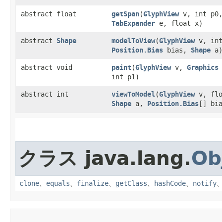
abstract float
getSpan
​(
GlyphView
v, int p0,
TabExpander
e, float x)
abstract
Shape
modelToView
​(
GlyphView
v, int
Position.Bias
bias,
Shape
a
abstract void
paint
​(
GlyphView
v,
Graphics
int p1)
abstract int
viewToModel
​(
GlyphView
v, flo
Shape
a,
Position.Bias
[] bi
クラス java.lang.
Ob
clone
、
equals
、
finalize
、
getClass
、
hashCode
、
notify