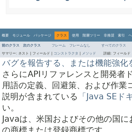
概要
モジュール
パッケージ
クラス
使用
階層ツリー
非推奨
索引
ヘ
前のクラス
次のクラス
フレーム
フレームなし
すべてのクラス
サマリー:
ネスト |
フィールド |
コンストラクタ
|
メソッド
詳細:
フィールド 
バグを報告する、または機能強化
さらにAPIリファレンスと開発者
用語の定義、回避策、および作業
説明が含まれている
「Java S
い。
Javaは、米国およびその他の国に
の商標または登録商標です。