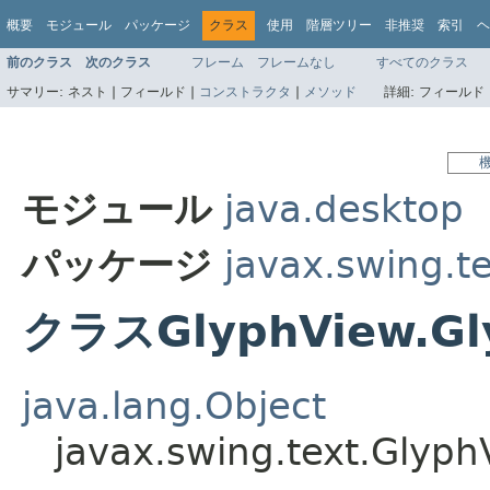
概要
モジュール
パッケージ
クラス
使用
階層ツリー
非推奨
索引
ヘ
前のクラス
次のクラス
フレーム
フレームなし
すべてのクラス
サマリー:
ネスト |
フィールド |
コンストラクタ
|
メソッド
詳細:
フィールド 
モジュール
java.desktop
パッケージ
javax.swing.t
クラスGlyphView.Gly
java.lang.Object
javax.swing.text.Glyph