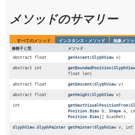
メソッドのサマリー
すべてのメソッド
インスタンス・メソッド
抽象メソッ
修飾子と型
メソッド
abstract float
getAscent
​(
GlyphView
v)
abstract int
getBoundedPosition
​(
GlyphVie
float len)
abstract float
getDescent
​(
GlyphView
v)
abstract float
getHeight
​(
GlyphView
v)
int
getNextVisualPositionFrom
​(
G
Position.Bias
b,
Shape
a, in
Position.Bias
[] biasRet)
GlyphView.GlyphPainter
getPainter
​(
GlyphView
v, int 