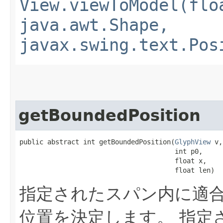
View.viewToModel(flo
java.awt.Shape,
javax.swing.text.Pos
getBoundedPosition
public abstract int getBoundedPosition​(
GlyphView
 v,

                                       int p0,

                                       float x,

                                       float len)
指定されたスパン内に適
位置を決定します。
指定