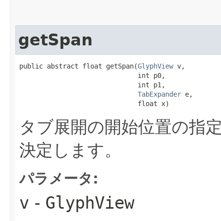
getSpan
public abstract float getSpan​(
GlyphView
 v,

                              int p0,

                              int p1,

TabExpander
 e,

                              float x)
タブ展開の開始位置の指
決定します。
パラメータ:
v
-
GlyphView