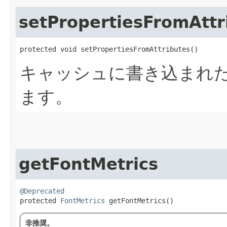
setPropertiesFromAttr
protected void setPropertiesFromAttributes()
キャッシュに書き込まれ
ます。
getFontMetrics
@Deprecated
protected 
FontMetrics
 getFontMetrics()
非推奨。