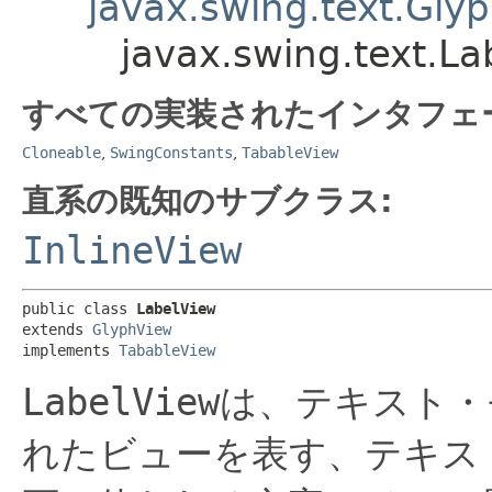
javax.swing.text.Gly
javax.swing.text.La
すべての実装されたインタフェ
Cloneable
,
SwingConstants
,
TabableView
直系の既知のサブクラス:
InlineView
public class 
LabelView
extends 
GlyphView
implements 
TabableView
LabelView
は、テキスト・
れたビューを表す、テキス