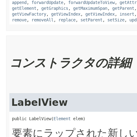
append
,
forwardUpdate
,
forwardUpdateToView
,
getAttr
getElement
,
getGraphics
,
getMaximumSpan
,
getParent
getViewFactory
,
getViewIndex
,
getViewIndex
,
insert
remove
,
removeAll
,
replace
,
setParent
,
setSize
,
upd
コンストラクタの詳細
LabelView
public LabelView​(
Element
 elem)
要素にラップされた新し