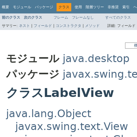
概要
モジュール
パッケージ
クラス
使用
階層ツリー
非推奨
索引
ヘ
前のクラス
次のクラス
フレーム
フレームなし
すべてのクラス
サマリー:
ネスト
|
フィールド
|
コンストラクタ
|
メソッド
詳細:
フィールド 
モジュール
java.desktop
パッケージ
javax.swing.t
クラスLabelView
java.lang.Object
javax.swing.text.View