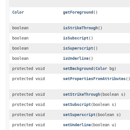
Color
getForeground
()
boolean
isStrikeThrough
()
boolean
isSubscript
()
boolean
isSuperscript
()
boolean
isUnderline
()
protected void
setBackground
​(
Color
bg)
protected void
setPropertiesFromAttributes
(
protected void
setStrikeThrough
​(boolean s)
protected void
setSubscript
​(boolean s)
protected void
setSuperscript
​(boolean s)
protected void
setUnderline
​(boolean u)