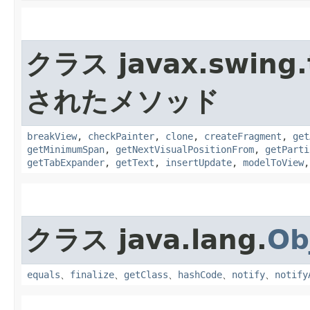
クラス javax.swing.
されたメソッド
breakView
,
checkPainter
,
clone
,
createFragment
,
get
getMinimumSpan
,
getNextVisualPositionFrom
,
getParti
getTabExpander
,
getText
,
insertUpdate
,
modelToView
クラス java.lang.
Ob
equals
、
finalize
、
getClass
、
hashCode
、
notify
、
notify