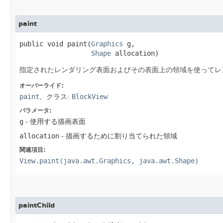
paint
public void paint​(
Graphics
 g,

Shape
 allocation)
指定されたレンダリング表面およびその表面上の領域を使ってレ
オーバーライド:
paint
、クラス:
BlockView
パラメータ:
g
- 使用する描画表面
allocation
- 描画するために割り当てられた領域
関連項目:
View.paint(java.awt.Graphics, java.awt.Shape)
paintChild