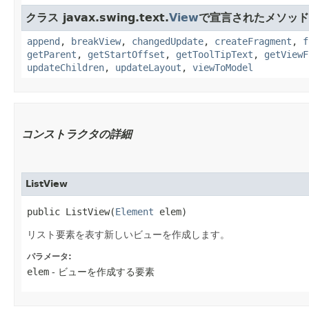
クラス javax.swing.text.
View
で宣言されたメソッド
append
,
breakView
,
changedUpdate
,
createFragment
,
f
getParent
,
getStartOffset
,
getToolTipText
,
getViewF
updateChildren
,
updateLayout
,
viewToModel
コンストラクタの詳細
ListView
public ListView​(
Element
 elem)
リスト要素を表す新しいビューを作成します。
パラメータ:
elem
- ビューを作成する要素