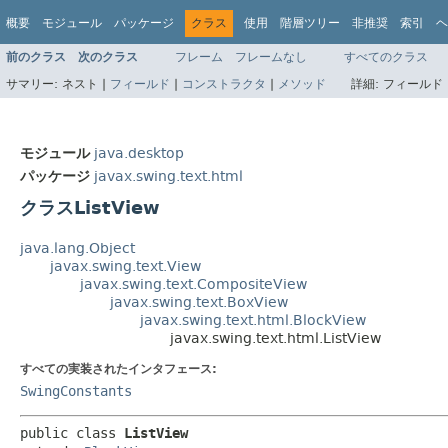
概要
モジュール
パッケージ
クラス
使用
階層ツリー
非推奨
索引
ヘ
前のクラス
次のクラス
フレーム
フレームなし
すべてのクラス
サマリー:
ネスト |
フィールド
|
コンストラクタ
|
メソッド
詳細:
フィールド 
モジュール
java.desktop
パッケージ
javax.swing.text.html
クラスListView
java.lang.Object
javax.swing.text.View
javax.swing.text.CompositeView
javax.swing.text.BoxView
javax.swing.text.html.BlockView
javax.swing.text.html.ListView
すべての実装されたインタフェース:
SwingConstants
public class 
ListView