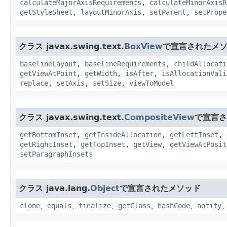
calculateMajorAxisRequirements
,
calculateMinorAxisR
getStyleSheet
,
layoutMinorAxis
,
setParent
,
setPrope
クラス javax.swing.text.
BoxView
で宣言されたメ
baselineLayout
,
baselineRequirements
,
childAllocati
getViewAtPoint
,
getWidth
,
isAfter
,
isAllocationVali
replace
,
setAxis
,
setSize
,
viewToModel
クラス javax.swing.text.
CompositeView
で宣言さ
getBottomInset
,
getInsideAllocation
,
getLeftInset
,
getRightInset
,
getTopInset
,
getView
,
getViewAtPosit
setParagraphInsets
クラス java.lang.
Object
で宣言されたメソッド
clone
、
equals
、
finalize
、
getClass
、
hashCode
、
notify