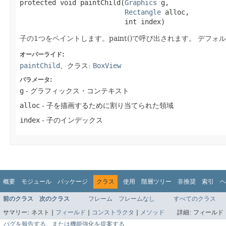
protected void paintChild​(
Graphics
 g,

Rectangle
 alloc,

                          int index)
子の1つをペイントします。paint()で呼び出されます。
デフォル
オーバーライド:
paintChild
、クラス:
BoxView
パラメータ:
g
- グラフィックス・コンテキスト
alloc
- 子を描画するために割り当てられた領域
index
- 子のインデックス
概要
モジュール
パッケージ
クラス
使用
階層ツリー
非推奨
索引
ヘ
前のクラス
次のクラス
フレーム
フレームなし
すべてのクラス
サマリー:
ネスト |
フィールド
|
コンストラクタ
|
メソッド
詳細:
フィールド 
バグを報告する、または機能強化を提案する