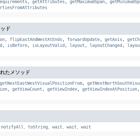
equirements
,
getAttributes
,
getMaximumSpan
,
getMinimumSp
rtiesFromAttributes
ソッド
on
,
flipEastAndWestAtEnds
,
forwardUpdate
,
getAxis
,
getCh
d
,
isBefore
,
isLayoutValid
,
layout
,
layoutChanged
,
layou
れたメソッド
getNextEastWestVisualPositionFrom
,
getNextNorthSouthVisu
ion
,
getViewCount
,
getViewIndex
,
getViewIndexAtPosition
、
notifyAll
、
toString
、
wait
、
wait
、
wait