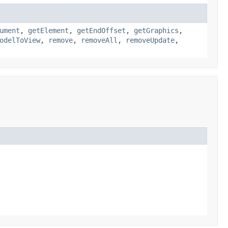
ument
,
getElement
,
getEndOffset
,
getGraphics
,
odelToView
,
remove
,
removeAll
,
removeUpdate
,