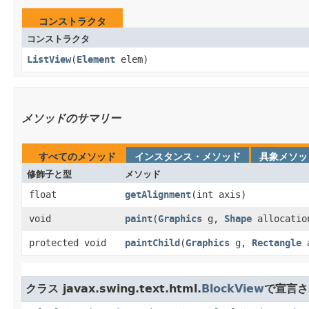
コンストラクタ
コンストラクタ
ListView
​(
Element
elem)
メソッドのサマリー
すべてのメソッド
インスタンス・メソッド
具象メソッ
修飾子と型
メソッド
float
getAlignment
​(int axis)
void
paint
​(
Graphics
g,
Shape
allocatio
protected void
paintChild
​(
Graphics
g,
Rectangle
a
クラス javax.swing.text.html.
BlockView
で宣言さ