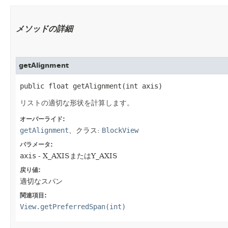
メソッドの詳細
getAlignment
public float getAlignment​(int axis)
リストの適切な形状を計算します。
オーバーライド:
getAlignment
、クラス:
BlockView
パラメータ:
axis
- X_AXISまたはY_AXIS
戻り値:
適切なスパン
関連項目:
View.getPreferredSpan(int)