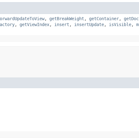
orwardUpdateToView
,
getBreakWeight
,
getContainer
,
getDoc
actory
,
getViewIndex
,
insert
,
insertUpdate
,
isVisible
,
m