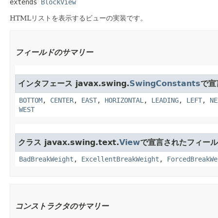
extends 
BlockView
HTMLリストを表示するビューの実装です。
フィールドのサマリー
インタフェース javax.swing.
SwingConstants
で宣
BOTTOM
,
CENTER
,
EAST
,
HORIZONTAL
,
LEADING
,
LEFT
,
NE
WEST
クラス javax.swing.text.
View
で宣言されたフィール
BadBreakWeight
,
ExcellentBreakWeight
,
ForcedBreakWe
コンストラクタのサマリー