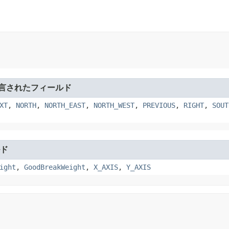
言されたフィールド
XT
,
NORTH
,
NORTH_EAST
,
NORTH_WEST
,
PREVIOUS
,
RIGHT
,
SOUT
ド
ight
,
GoodBreakWeight
,
X_AXIS
,
Y_AXIS