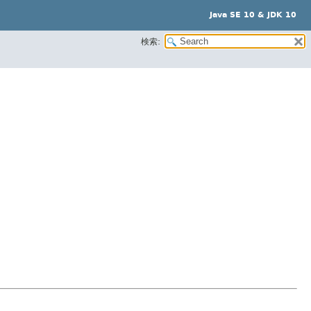
Java SE 10 & JDK 10
検索: