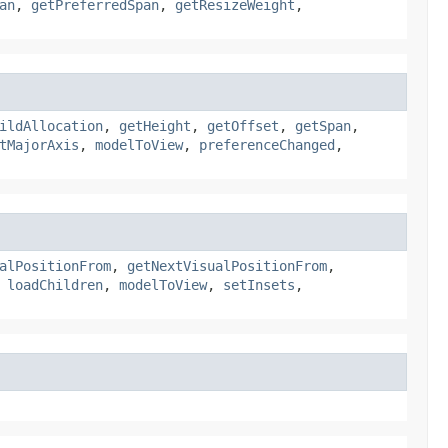
an
,
getPreferredSpan
,
getResizeWeight
,
ildAllocation
,
getHeight
,
getOffset
,
getSpan
,
tMajorAxis
,
modelToView
,
preferenceChanged
,
alPositionFrom
,
getNextVisualPositionFrom
,
,
loadChildren
,
modelToView
,
setInsets
,