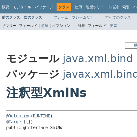
概要
モジュール
パッケージ
クラス
使用
階層ツリー
非推奨
索引
ヘ
前のクラス
次のクラス
フレーム
フレームなし
すべてのクラス
サマリー:
フィールド |
必須
|
オプション
詳細:
フィールド |
要素
モジュール
java.xml.bind
パッケージ
javax.xml.bin
注釈型XmlNs
@Retention
(
RUNTIME
@Target
({})

public @interface 
XmlNs