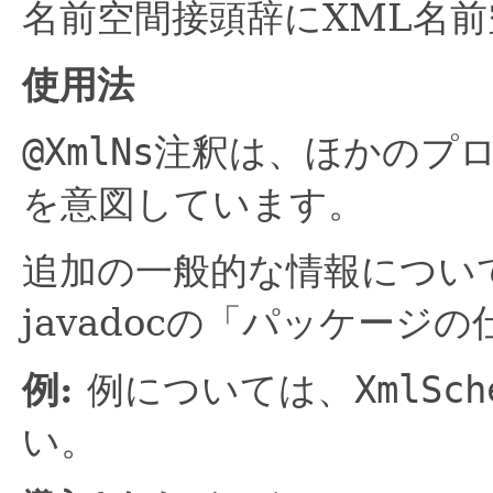
名前空間接頭辞にXML名前
使用法
@XmlNs
注釈は、ほかのプ
を意図しています。
追加の一般的な情報については、ja
javadocの「パッケー
例:
例については、
XmlSch
い。