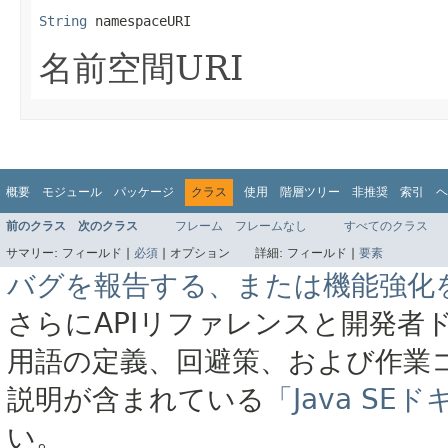
String
 namespaceURI
名前空間URI
概要
モジュール
パッケージ
クラス
使用
階層ツリー
非推奨
索引
ヘ
前のクラス
次のクラス
フレーム
フレームなし
すべてのクラス
サマリー:
フィールド |
必須
|
オプション
詳細:
フィールド |
要素
バグを報告する、または機能強化
さらにAPIリファレンスと開発者
用語の定義、回避策、および作業
説明が含まれている
「Java S
い。