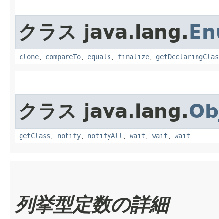
クラス java.lang.
En
clone
、
compareTo
、
equals
、
finalize
、
getDeclaringClas
クラス java.lang.
Ob
getClass
、
notify
、
notifyAll
、
wait
、
wait
、
wait
列挙型定数の詳細