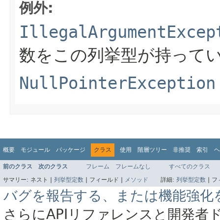
例外:
IllegalArgumentExcep
数をこの列挙型が持って
NullPointerException
概要
モジュール
パッケージ
クラス
使用
階層ツリー
非推奨
索引
ヘ
前のクラス
次のクラス
フレーム
フレームなし
すべてのクラス
サマリー:
ネスト |
列挙型定数
|
フィールド |
メソッド
詳細:
列挙型定数
|
フ
バグを報告する、または機能強化
さらにAPIリファレンスと開発者