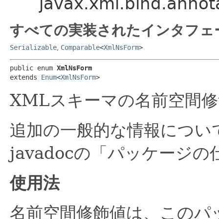
javax.xml.bind.anno
すべての実装されたインタフェ
Serializable
,
Comparable
<
XmlNsForm
>
public enum 
XmlNsForm
extends 
Enum
<
XmlNsForm
>
XMLスキーマの名前空間
追加の一般的な情報については、ja
javadocの「パッケー
使用法
名前空間修飾値は、このパ