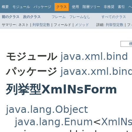
概要
モジュール
パッケージ
クラス
使用
階層ツリー
非推奨
索引
ヘ
前のクラス
次のクラス
フレーム
フレームなし
すべてのクラス
サマリー:
ネスト |
列挙型定数
|
フィールド |
メソッド
詳細:
列挙型定数
|
フ
モジュール
java.xml.bind
パッケージ
javax.xml.bin
列挙型XmlNsForm
java.lang.Object
java.lang.Enum
<
XmlN