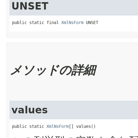
UNSET
public static final 
XmlNsForm
 UNSET
メソッドの詳細
values
public static 
XmlNsForm
[] values()