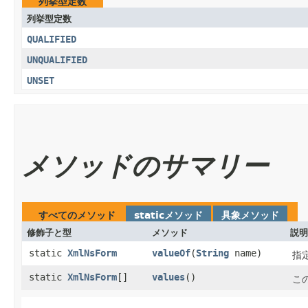
列挙型定数
列挙型定数
QUALIFIED
UNQUALIFIED
UNSET
メソッドのサマリー
すべてのメソッド
staticメソッド
具象メソッド
修飾子と型
メソッド
説明
static
XmlNsForm
valueOf
​(
String
name)
指
static
XmlNsForm
[]
values
()
こ