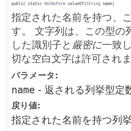
public static 
XmlNsForm
 valueOf​(
String
 name)
指定された名前を持つ、
す。
文字列は、この型の
した識別子と
厳密に
一致
切な空白文字は許可され
パラメータ:
name
- 返される列挙型定
戻り値:
指定された名前を持つ列