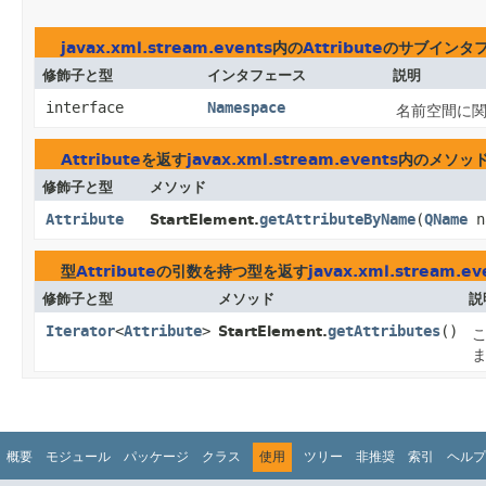
javax.xml.stream.events
内の
Attribute
のサブインタ
修飾子と型
インタフェース
説明
interface
Namespace
名前空間に
Attribute
を返す
javax.xml.stream.events
内のメソッ
修飾子と型
メソッド
Attribute
getAttributeByName
​(
QName
n
StartElement.
型
Attribute
の引数を持つ型を返す
javax.xml.stream.ev
修飾子と型
メソッド
説
Iterator
<
Attribute
>
getAttributes
()
StartElement.
こ
概要
モジュール
パッケージ
クラス
使用
ツリー
非推奨
索引
ヘルプ