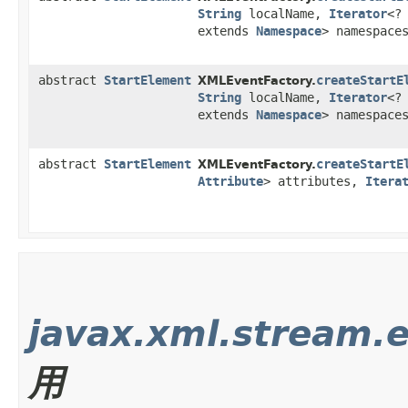
String
localName,
Iterator
<?
extends
Namespace
> namespace
abstract
StartElement
createStartE
XMLEventFactory.
String
localName,
Iterator
<?
extends
Namespace
> namespace
abstract
StartElement
createStartE
XMLEventFactory.
Attribute
> attributes,
Itera
javax.xml.stream.
用