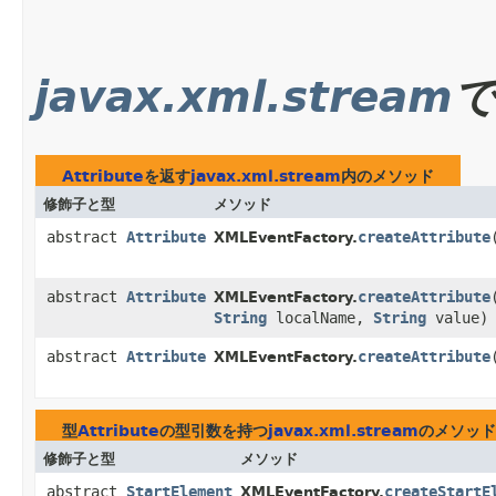
javax.xml.stream
Attribute
を返す
javax.xml.stream
内のメソッド
修飾子と型
メソッド
abstract
Attribute
createAttribute
​
XMLEventFactory.
abstract
Attribute
createAttribute
​
XMLEventFactory.
String
localName,
String
value)
abstract
Attribute
createAttribute
​
XMLEventFactory.
型
Attribute
の型引数を持つ
javax.xml.stream
のメソッド
修飾子と型
メソッド
abstract
StartElement
createStartE
XMLEventFactory.