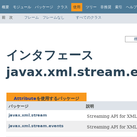
概要
モジュール
パッケージ
クラス
使用
ツリー
非推奨
索引
ヘルプ
前
次
フレーム
フレームなし
すべてのクラス
インタフェース
javax.xml.stream.
Attribute
を使用するパッケージ
パッケージ
説明
javax.xml.stream
Streaming API fo
javax.xml.stream.events
Streaming API f