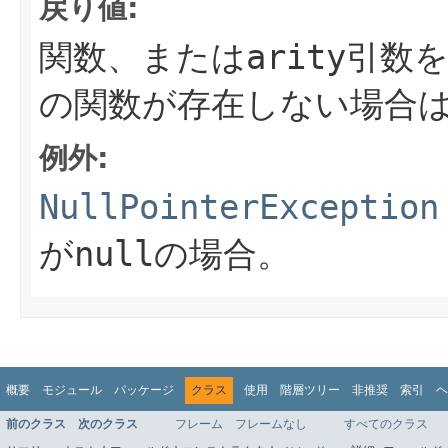
戻り値:
関数、または
arity
引数
の関数が存在しない場合
例外:
NullPointerException
が
null
の場合。
概要
モジュール
パッケージ
クラス
使用
階層ツリー
非推奨
索引
ヘ
前のクラス
次のクラス
フレーム
フレームなし
すべてのクラス