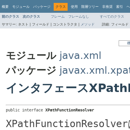
概要
モジュール
パッケージ
クラス
使用
階層ツリー
非推奨
索引
ヘ
前のクラス
次のクラス
フレーム
フレームなし
すべてのクラス
サマリー:
ネスト |
フィールド |
コンストラクタ |
メソッド
詳細:
フィールド 
モジュール
java.xml
パッケージ
javax.xml.xpa
インタフェースXPathFu
public interface 
XPathFunctionResolver
XPathFunctionResolver