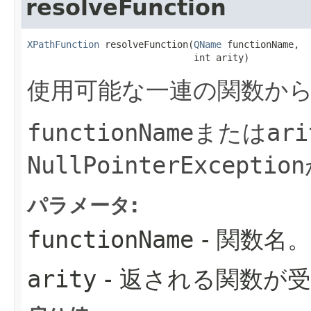
resolveFunction
XPathFunction
 resolveFunction​(
QName
 functionName,

                              int arity)
使用可能な一連の関数か
functionName
または
ari
NullPointerException
パラメータ:
functionName
- 関数名。
arity
- 返される関数が