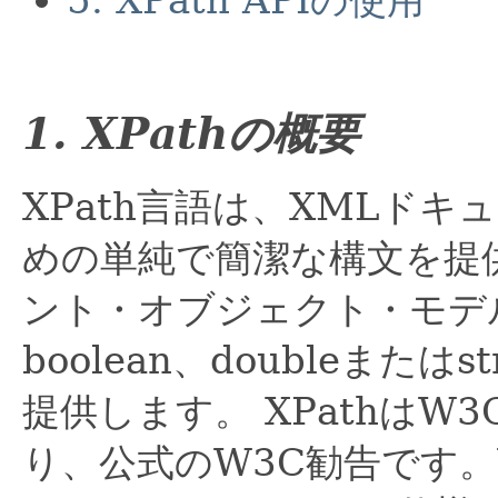
5. XPath APIの使用
1. XPathの概要
XPath言語は、XMLド
めの単純で簡潔な構文を提
ント・オブジェクト・モデル
boolean、doubleまた
提供します。
XPathは
り、公式のW3C勧告です。W3C