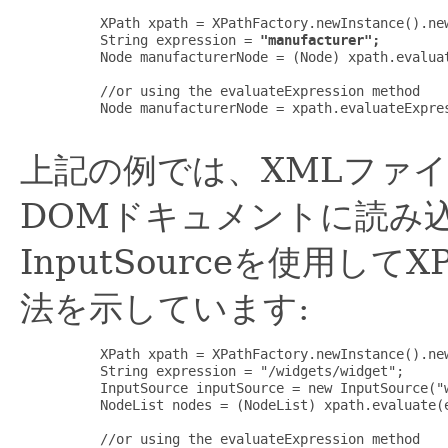
     XPath xpath = XPathFactory.newInstance().new
     String expression = 
"manufacturer";
     Node manufacturerNode = (Node) xpath.evalua
     //or using the evaluateExpression method

     Node manufacturerNode = xpath.evaluateExpre
上記の例では、XMLファイル
DOMドキュメントに読み
InputSourceを使用し
法を示しています:
     XPath xpath = XPathFactory.newInstance().new
     String expression = "/widgets/widget";

     InputSource inputSource = new InputSource("w
     NodeList nodes = (NodeList) xpath.evaluate(e
     //or using the evaluateExpression method
