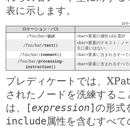
表に示します。
ロケ
ロケーション・パス
/foo/bar/
@id
<bar>
要素の属性
id
を選択
<bar>
要素のテキスト・ノー
/foo/bar/
text()
タに違いはない。
/foo/bar/
comment()
<bar>
要素に含まれるすべて
/foo/bar/
processing-
<bar>
要素に含まれるすべて
instruction()
プレディケートでは、XPa
されたノードを洗練するこ
は、
[
expression
]
の形式
include
属性を含むすべて