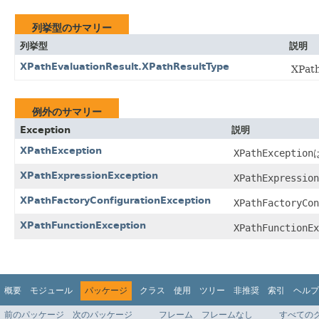
列挙型のサマリー
列挙型
説明
XPathEvaluationResult.XPathResultType
XPa
例外のサマリー
Exception
説明
XPathException
XPathException
XPathExpressionException
XPathExpression
XPathFactoryConfigurationException
XPathFactoryCon
XPathFunctionException
XPathFunctionE
概要
モジュール
パッケージ
クラス
使用
ツリー
非推奨
索引
ヘルプ
前のパッケージ
次のパッケージ
フレーム
フレームなし
すべての