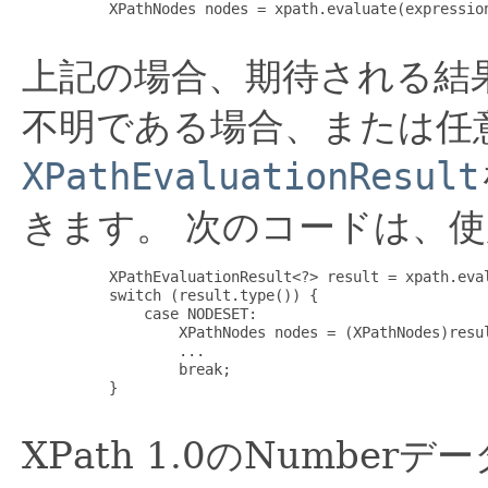
     XPathNodes nodes = xpath.evaluate(expression
上記の場合、期待される結
不明である場合、または任
XPathEvaluationResult
きます。
次のコードは、使
     XPathEvaluationResult<?> result = xpath.eval
     switch (result.type()) {

         case NODESET:

             XPathNodes nodes = (XPathNodes)resul
             ...

             break;

     }

XPath 1.0のNumber