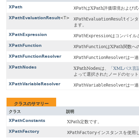
XPath
XPath
はXPath評価環境および
XPathEvaluationResult
<T>
XPathEvaluationResult
インタ
ます。
XPathExpression
XPathExpression
はコンパイルさ
XPathFunction
XPathFunction
はXPath関数
XPathFunctionResolver
XPathFunctionResolver
は一連
XPathNodes
XPathNodesは、
「XMLパス言語
よって選択されたノードのセット
XPathVariableResolver
XPathVariableResolver
は一連
クラスのサマリー
クラス
説明
XPathConstants
XPath定数です。
XPathFactory
XPathFactory
インスタンスを使用