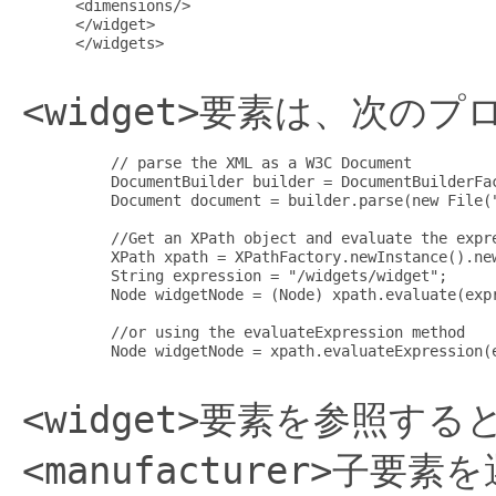
 <dimensions/>

 </widget>

 </widgets>

<widget>
要素は、次のプロ
     // parse the XML as a W3C Document

     DocumentBuilder builder = DocumentBuilderFac
     Document document = builder.parse(new File("
     //Get an XPath object and evaluate the expre
     XPath xpath = XPathFactory.newInstance().new
     String expression = "/widgets/widget";

     Node widgetNode = (Node) xpath.evaluate(expr
     //or using the evaluateExpression method

     Node widgetNode = xpath.evaluateExpression(e
<widget>
要素を参照すると
<manufacturer>
子要素を