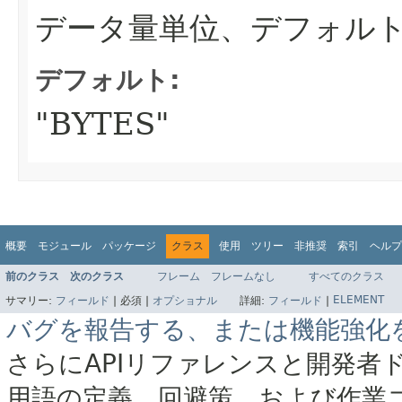
データ量単位、デフォル
デフォルト:
"BYTES"
概要
モジュール
パッケージ
クラス
使用
ツリー
非推奨
索引
ヘルプ
前のクラス
次のクラス
フレーム
フレームなし
すべてのクラス
ELEMENT
サマリー:
フィールド
|
必須 |
オプショナル
詳細:
フィールド
|
バグを報告する、または機能強化
さらにAPIリファレンスと開発者
用語の定義、回避策、および作業