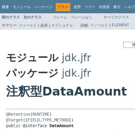
概要
モジュール
パッケージ
クラス
使用
ツリー
非推奨
索引
ヘルプ
前のクラス
次のクラス
フレーム
フレームなし
すべてのクラス
ELEMENT
サマリー:
フィールド
|
必須 |
オプショナル
詳細:
フィールド
|
モジュール
jdk.jfr
パッケージ
jdk.jfr
注釈型DataAmount
@Retention
(
RUNTIME
@Target
({
FIELD
,
TYPE
,
METHOD
})

public @interface 
DataAmount