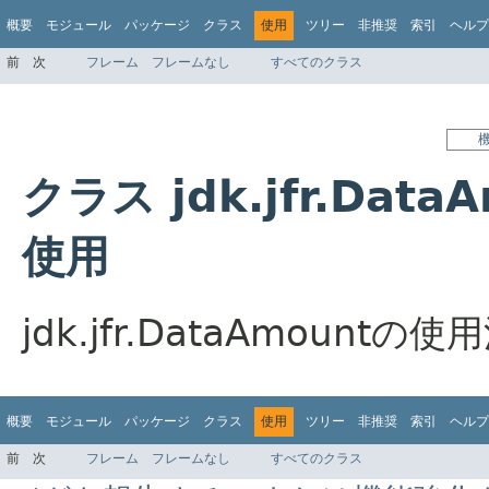
概要
モジュール
パッケージ
クラス
使用
ツリー
非推奨
索引
ヘルプ
前
次
フレーム
フレームなし
すべてのクラス
クラス jdk.jfr.Data
使用
jdk.jfr.DataAmoun
概要
モジュール
パッケージ
クラス
使用
ツリー
非推奨
索引
ヘルプ
前
次
フレーム
フレームなし
すべてのクラス