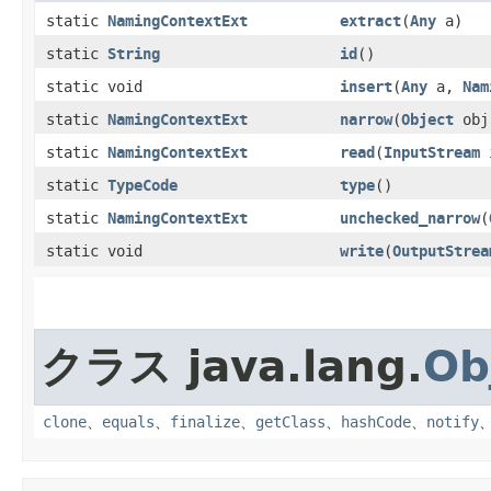
static
NamingContextExt
extract
​(
Any
a)
static
String
id
()
static void
insert
​(
Any
a,
Nam
static
NamingContextExt
narrow
​(
Object
obj
static
NamingContextExt
read
​(
InputStream
i
static
TypeCode
type
()
static
NamingContextExt
unchecked_narrow
​(
static void
write
​(
OutputStrea
クラス java.lang.
Ob
clone
、
equals
、
finalize
、
getClass
、
hashCode
、
notify