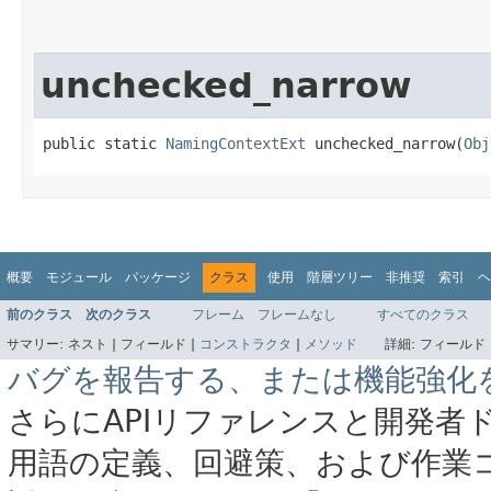
unchecked_narrow
public static 
NamingContextExt
 unchecked_narrow​(
Obj
概要
モジュール
パッケージ
クラス
使用
階層ツリー
非推奨
索引
ヘ
前のクラス
次のクラス
フレーム
フレームなし
すべてのクラス
サマリー:
ネスト |
フィールド |
コンストラクタ
|
メソッド
詳細:
フィールド 
バグを報告する、または機能強化
さらにAPIリファレンスと開発者
用語の定義、回避策、および作業