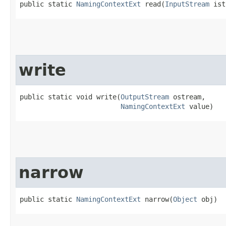
public static 
NamingContextExt
 read​(
InputStream
 ist
write
public static void write​(
OutputStream
 ostream,

NamingContextExt
 value)
narrow
public static 
NamingContextExt
 narrow​(
Object
 obj)