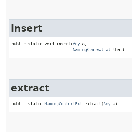
insert
public static void insert​(
Any
 a,

NamingContextExt
 that)
extract
public static 
NamingContextExt
 extract​(
Any
 a)