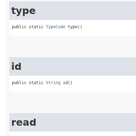
type
public static 
TypeCode
 type()
id
public static 
String
 id()
read