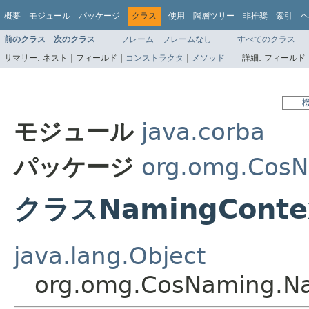
概要
モジュール
パッケージ
クラス
使用
階層ツリー
非推奨
索引
ヘ
前のクラス
次のクラス
フレーム
フレームなし
すべてのクラス
サマリー:
ネスト |
フィールド |
コンストラクタ
|
メソッド
詳細:
フィールド 
モジュール
java.corba
パッケージ
org.omg.Cos
クラスNamingContex
java.lang.Object
org.omg.CosNaming.Na