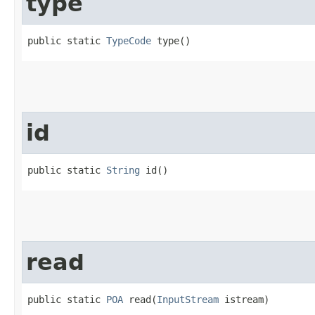
type
public static 
TypeCode
 type()
id
public static 
String
 id()
read
public static 
POA
 read​(
InputStream
 istream)