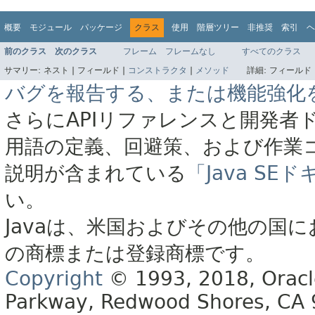
概要
モジュール
パッケージ
クラス
使用
階層ツリー
非推奨
索引
ヘ
前のクラス
次のクラス
フレーム
フレームなし
すべてのクラス
サマリー:
ネスト |
フィールド |
コンストラクタ
|
メソッド
詳細:
フィールド 
バグを報告する、または機能強化
さらにAPIリファレンスと開発者
用語の定義、回避策、および作業
説明が含まれている
「Java S
い。
Javaは、米国およびその他の国に
の商標または登録商標です。
Copyright
© 1993, 2018, Oracle 
Parkway, Redwood Shores, CA