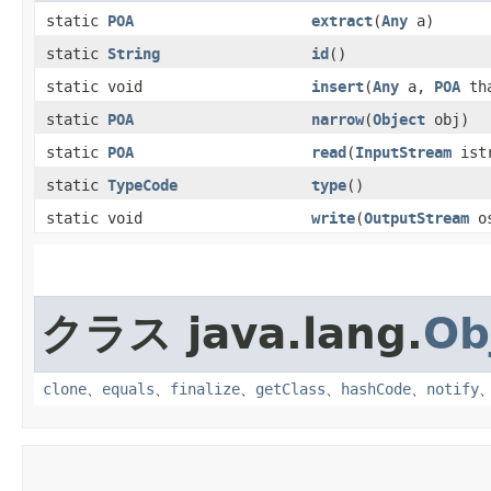
static
POA
extract
​(
Any
a)
static
String
id
()
static void
insert
​(
Any
a,
POA
th
static
POA
narrow
​(
Object
obj)
static
POA
read
​(
InputStream
istr
static
TypeCode
type
()
static void
write
​(
OutputStream
os
クラス java.lang.
Ob
clone
、
equals
、
finalize
、
getClass
、
hashCode
、
notify