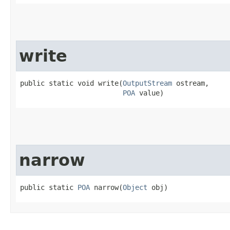
write
public static void write​(
OutputStream
 ostream,

POA
 value)
narrow
public static 
POA
 narrow​(
Object
 obj)