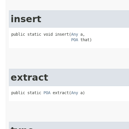
insert
public static void insert​(
Any
 a,

POA
 that)
extract
public static 
POA
 extract​(
Any
 a)