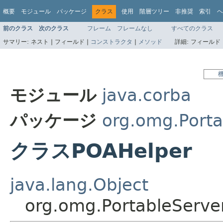
概要
モジュール
パッケージ
クラス
使用
階層ツリー
非推奨
索引
ヘ
前のクラス
次のクラス
フレーム
フレームなし
すべてのクラス
サマリー:
ネスト |
フィールド |
コンストラクタ
|
メソッド
詳細:
フィールド 
モジュール
java.corba
パッケージ
org.omg.Porta
クラスPOAHelper
java.lang.Object
org.omg.PortableServe