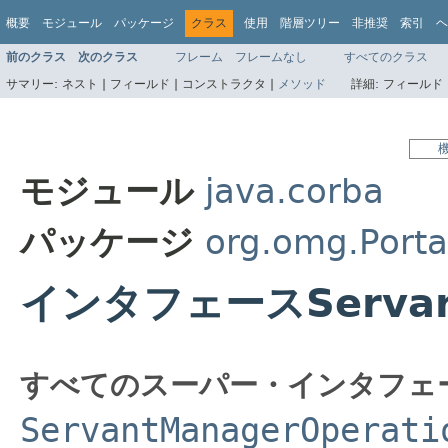
概要
モジュール
パッケージ
クラス
使用
階層ツリー
非推奨
索引
ヘ
前のクラス
次のクラス
フレーム
フレームなし
すべてのクラス
サマリー:
ネスト |
フィールド |
コンストラクタ |
メソッド
詳細:
フィールド 
モジュール
java.corba
パッケージ
org.omg.Porta
インタフェースServantL
すべてのスーパー・インタフェ
ServantManagerOperati