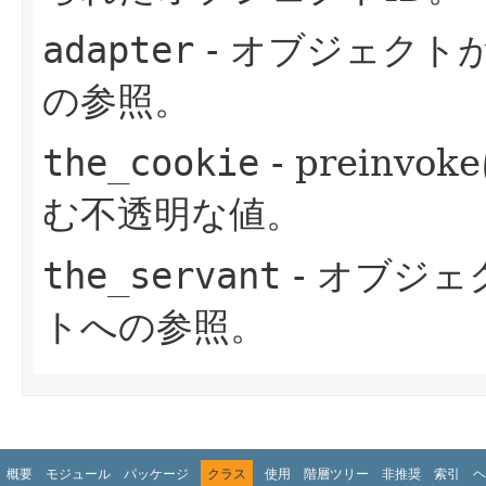
adapter
- オブジェクト
の参照。
the_cookie
- prein
む不透明な値。
the_servant
- オブジ
トへの参照。
概要
モジュール
パッケージ
クラス
使用
階層ツリー
非推奨
索引
ヘ