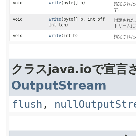
void
write
​(byte[] b)
指定された
す。
void
write
​(byte[] b, int off,
指定された
int len)
トリームに
void
write
​(int b)
指定された
クラスjava.ioで宣
OutputStream
flush
,
nullOutputStr