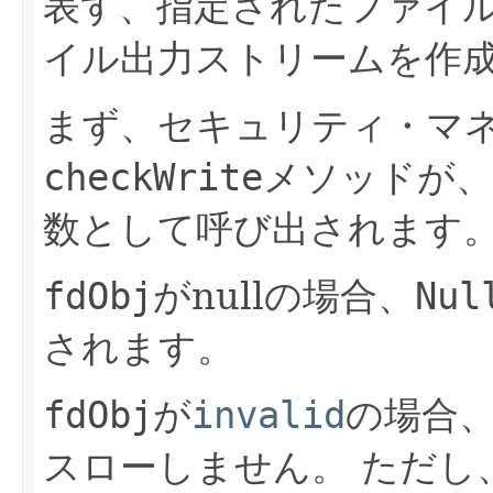
表す、指定されたファイ
イル出力ストリームを作
まず、セキュリティ・マ
checkWrite
メソッドが、
数として呼び出されます
fdObj
がnullの場合、
Nul
されます。
fdObj
が
invalid
の場合
スローしません。
ただし