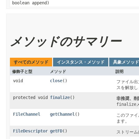
boolean append)
メソッドのサマリー
すべてのメソッド
インスタンス・メソッド
具象メソッド
修飾子と型
メソッド
説明
void
close
()
ファイル出
スを解放し
protected void
finalize
()
非推奨、削
finalize
FileChannel
getChannel
()
このファイ
ます。
FileDescriptor
getFD
()
ストリーム