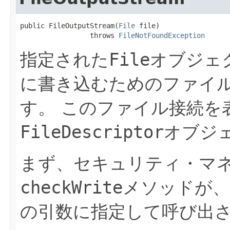
public FileOutputStream​(
File
 file)

                 throws 
FileNotFoundException
指定された
File
オブジェ
に書き込むためのファイ
す。
このファイル接続を
FileDescriptor
オブジ
まず、セキュリティ・マ
checkWrite
メソッドが、
の引数に指定して呼び出