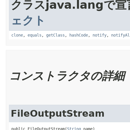
クラスjava.lang
ェクト
clone
,
equals
,
getClass
,
hashCode
,
notify
,
notifyAl
コンストラクタの詳細
FileOutputStream
public FileOutputStream​(
String
 name)
