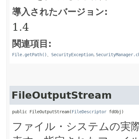
導入されたバージョン:
1.4
関連項目:
File.getPath()
、
SecurityException
,
SecurityManager.c
FileOutputStream
public FileOutputStream​(
FileDescriptor
 fdObj)
ファイル・システムの実