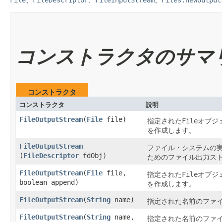
コンストラクタのサマ
コンストラクタ
コンストラクタ
説明
FileOutputStream
​(
File
file)
指定された
File
オブジ
を作成します。
FileOutputStream
ファイル・システムの
(
FileDescriptor
fdObj)
ためのファイル出力ス
FileOutputStream
​(
File
file,
指定された
File
オブジ
boolean append)
を作成します。
FileOutputStream
​(
String
name)
指定された名前のファ
FileOutputStream
​(
String
name,
指定された名前のファ