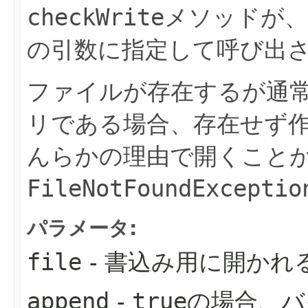
checkWrite
メソッドが、
の引数に指定して呼び出
ファイルが存在するが通
リである場合、存在せず
んらかの理由で開くこと
FileNotFoundExceptio
パラメータ:
file
- 書込み用に開かれ
append
-
true
の場合、バ