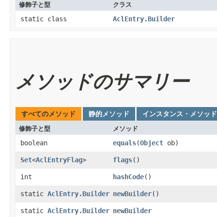
修飾子と型
クラス
static class
AclEntry.Builder
メソッドのサマリー
すべてのメソッド
静的メソッド
インスタンス・メソッド
修飾子と型
メソッド
boolean
equals
​(
Object
ob)
Set
<
AclEntryFlag
>
flags
()
int
hashCode
()
static
AclEntry.Builder
newBuilder
()
static
AclEntry.Builder
newBuilder