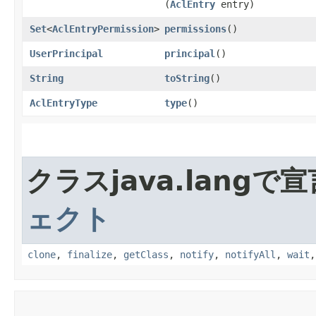
(
AclEntry
entry)
Set
<
AclEntryPermission
>
permissions
()
UserPrincipal
principal
()
String
toString
()
AclEntryType
type
()
クラスjava.lang
ェクト
clone
,
finalize
,
getClass
,
notify
,
notifyAll
,
wait