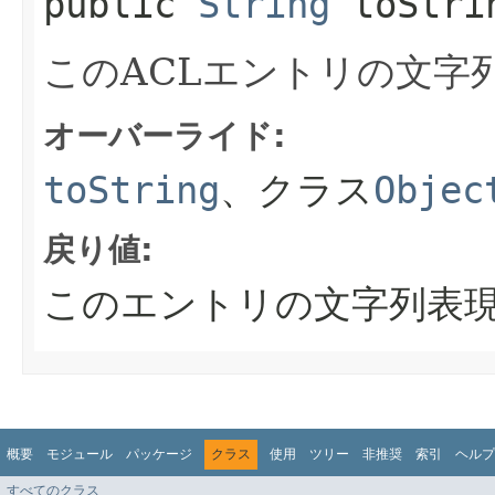
public
String
toStri
このACLエントリの文字
オーバーライド:
toString
、クラス
Objec
戻り値:
このエントリの文字列表
概要
モジュール
パッケージ
クラス
使用
ツリー
非推奨
索引
ヘルプ
すべてのクラス