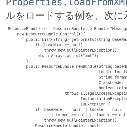
Properties.loadFromXM
ルをロードする例を、次に
 ResourceBundle rb = ResourceBundle.getBundle("Message
     new ResourceBundle.Control() {

         public List<String> getFormats(String baseNam
             if (baseName == null)

                 throw new NullPointerException();

             return Arrays.asList("xml");

         }

         public ResourceBundle newBundle(String baseNa
                                         Locale locale
                                         String format
                                         ClassLoader l
                                         boolean reloa
                          throws IllegalAccessExceptio
                                 InstantiationExceptio
                                 IOException {

             if (baseName == null || locale == null

                   || format == null || loader == null
                 throw new NullPointerException();

             ResourceBundle bundle = null;
