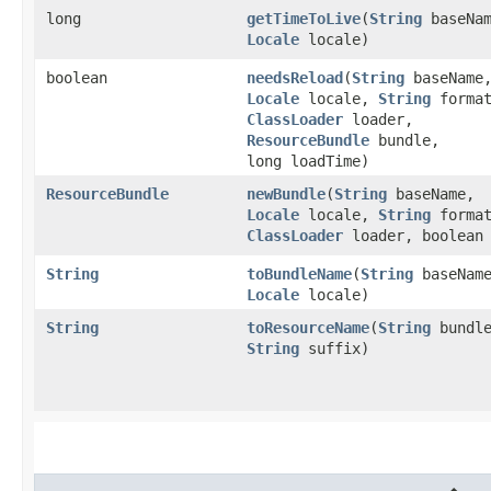
long
getTimeToLive
​(
String
baseNam
Locale
locale)
boolean
needsReload
​(
String
baseName
Locale
locale,
String
format
ClassLoader
loader,
ResourceBundle
bundle,
long loadTime)
ResourceBundle
newBundle
​(
String
baseName,
Locale
locale,
String
format
ClassLoader
loader, boolean 
String
toBundleName
​(
String
baseNam
Locale
locale)
String
toResourceName
​(
String
bundle
String
suffix)