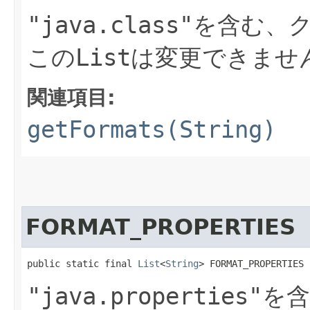
"java.class"
を含む、
この
List
は変更できませ
関連項目:
getFormats(String)
FORMAT_PROPERTIES
public static final 
List
<
String
> FORMAT_PROPERTIES
"java.properties"
を