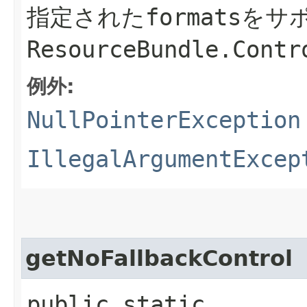
指定された
formats
をサ
ResourceBundle.Contr
例外:
NullPointerException
IllegalArgumentExcep
getNoFallbackControl
public static