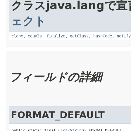
クラスjava.lang
ェクト
clone
,
equals
,
finalize
,
getClass
,
hashCode
,
notify
フィールドの詳細
FORMAT_DEFAULT
public static final 
List
<
String
> FORMAT_DEFAULT