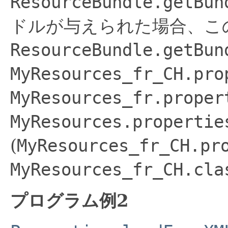
ResourceBundle.getBun
ドルが与えられた場合、こ
ResourceBundle.getBun
MyResources_fr_CH.pro
MyResources_fr.proper
MyResources.propertie
(
MyResources_fr_CH.pr
MyResources_fr_CH.cla
プログラム例2