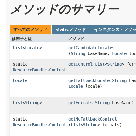
メソッドのサマリー
すべてのメソッド
staticメソッド
インスタンス・メソ
修飾子と型
メソッド
List
<
Locale
>
getCandidateLocales
(
String
baseName,
Locale
loc
static
getControl
​(
List
<
String
> for
ResourceBundle.Control
Locale
getFallbackLocale
​(
String
bas
Locale
locale)
List
<
String
>
getFormats
​(
String
baseName)
static
getNoFallbackControl
ResourceBundle.Control
(
List
<
String
> formats)