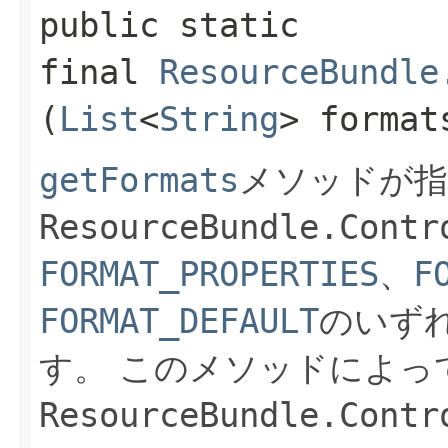
public static
final
ResourceBundle
(
List
<
String
> format
getFormats
メソッドが指
ResourceBundle.Contr
FORMAT_PROPERTIES
、
F
FORMAT_DEFAULT
のいず
す。
このメソッドによっ
ResourceBundle.Contr