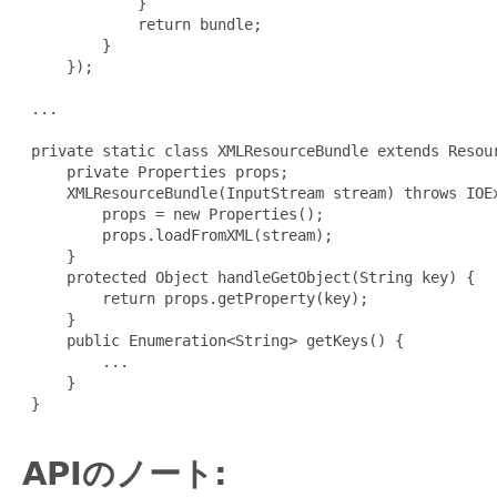
             }

             return bundle;

         }

     });

 ...

 private static class XMLResourceBundle extends Resour
     private Properties props;

     XMLResourceBundle(InputStream stream) throws IOEx
         props = new Properties();

         props.loadFromXML(stream);

     }

     protected Object handleGetObject(String key) {

         return props.getProperty(key);

     }

     public Enumeration<String> getKeys() {

         ...

     }

 }

APIのノート: