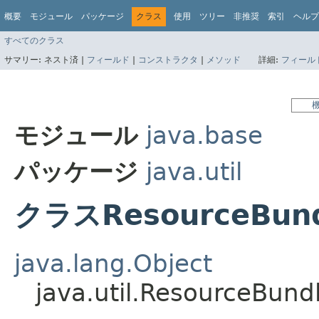
概要
モジュール
パッケージ
クラス
使用
ツリー
非推奨
索引
ヘルプ
すべてのクラス
サマリー:
ネスト済 |
フィールド
|
コンストラクタ
|
メソッド
詳細:
フィール
モジュール
java.base
パッケージ
java.util
クラスResourceBundl
java.lang.Object
java.util.ResourceBund