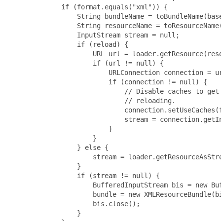
             if (format.equals("xml")) {

                 String bundleName = toBundleName(base
                 String resourceName = toResourceName(
                 InputStream stream = null;

                 if (reload) {

                     URL url = loader.getResource(reso
                     if (url != null) {

                         URLConnection connection = ur
                         if (connection != null) {

                             // Disable caches to get 
                             // reloading.

                             connection.setUseCaches(f
                             stream = connection.getIn
                         }

                     }

                 } else {

                     stream = loader.getResourceAsStre
                 }

                 if (stream != null) {

                     BufferedInputStream bis = new Buf
                     bundle = new XMLResourceBundle(bi
                     bis.close();

                 }
