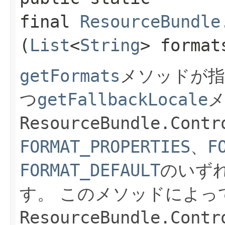
final
ResourceBundle
(
List
<
String
> format
getFormats
メソッドが指
つ
getFallbackLocale
ResourceBundle.Contr
FORMAT_PROPERTIES
、
F
FORMAT_DEFAULT
のいず
す。
このメソッドによっ
ResourceBundle.Contr