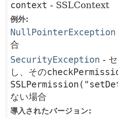
context
- SSLContext
例外:
NullPointerException
合
SecurityException
- 
し、その
checkPermissi
SSLPermission("setDe
ない場合
導入されたバージョン: