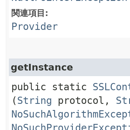
関連項目:
Provider
getInstance
public static
SSLCon
(
String
protocol,
St
NoSuchAlgorithmExcep
NoSuchProviderExcept