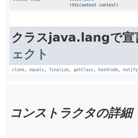
(
SSLContext
context)
クラスjava.lang
ェクト
clone
,
equals
,
finalize
,
getClass
,
hashCode
,
notify
コンストラクタの詳細