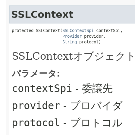
SSLContext
protected SSLContext​(
SSLContextSpi
 contextSpi,

Provider
 provider,

String
 protocol)
SSLContextオブジェ
パラメータ:
contextSpi
- 委譲先
provider
- プロバイダ
protocol
- プロトコル