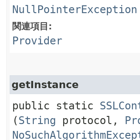
NullPointerException
関連項目:
Provider
getInstance
public static
SSLCon
(
String
protocol,
Pr
NoSuchAlgorithmExcep