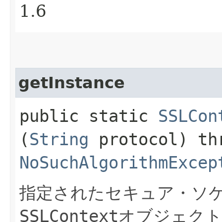
1.6
getInstance
public static
SSLCon
(
String
protocol) th
NoSuchAlgorithmExcep
指定されたセキュア・ソ
SSLContext
オブジェクト