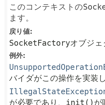
このコンテキストの
Sock
ます。
戻り値:
SocketFactory
オブジェ
例外:
UnsupportedOperation
バイダがこの操作を実装
IllegalStateExceptio
が必要であり、
init()
が