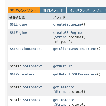
すべてのメソッド
静的メソッド
インスタンス・メソッド
修飾子と型
メソッド
SSLEngine
createSSLEngine
()
SSLEngine
createSSLEngine
(
String
peerHost,
int peerPort)
SSLSessionContext
getClientSessionContext
()
static
SSLContext
getDefault
()
SSLParameters
getDefaultSSLParameters
()
static
SSLContext
getInstance
(
String
protocol)
static
SSLContext
getInstance
(
String
protocol,