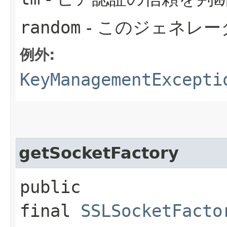
random
- このジェネレー
例外:
KeyManagementExcepti
getSocketFactory
public
final
SSLSocketFacto