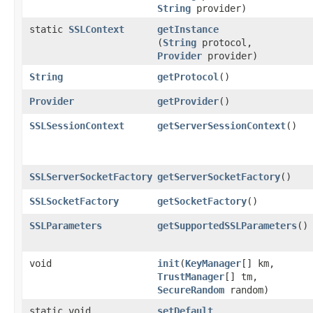
String
provider)
static
SSLContext
getInstance
(
String
protocol,
Provider
provider)
String
getProtocol
()
Provider
getProvider
()
SSLSessionContext
getServerSessionContext
()
SSLServerSocketFactory
getServerSocketFactory
()
SSLSocketFactory
getSocketFactory
()
SSLParameters
getSupportedSSLParameters
()
void
init
​(
KeyManager
[] km,
TrustManager
[] tm,
SecureRandom
random)
static void
setDefault