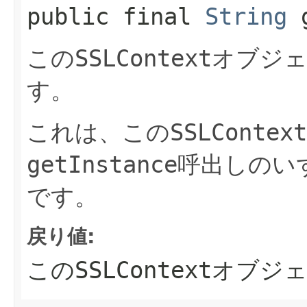
public final
String
g
この
SSLContext
オブジ
す。
これは、この
SSLContext
getInstance
呼出しのい
です。
戻り値:
この
SSLContext
オブジ