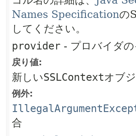
Names Specification
のS
してください。
provider
- プロバイダ
戻り値:
新しい
SSLContext
オブジ
例外:
IllegalArgumentExcep
合