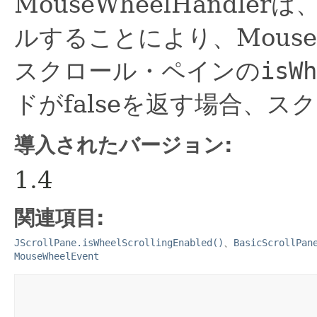
MouseWheelHandler
ルすることにより、MouseW
スクロール・ペインの
isWh
ドがfalseを返す場合、
導入されたバージョン:
1.4
関連項目:
JScrollPane.isWheelScrollingEnabled()
、
BasicScrollPan
MouseWheelEvent