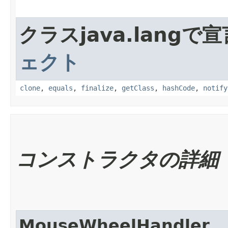
クラスjava.lang
ェクト
clone
,
equals
,
finalize
,
getClass
,
hashCode
,
notify
コンストラクタの詳細
MouseWheelHandler