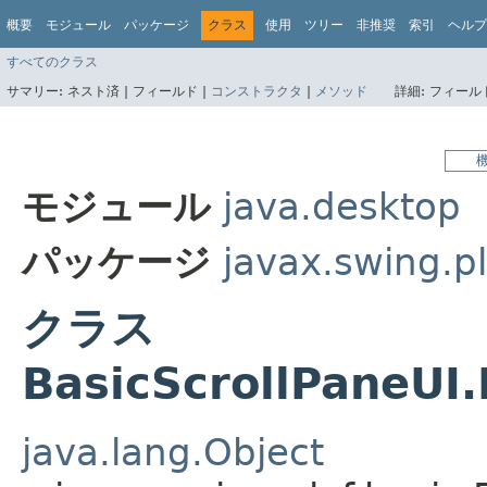
概要
モジュール
パッケージ
クラス
使用
ツリー
非推奨
索引
ヘルプ
すべてのクラス
サマリー:
ネスト済 |
フィールド |
コンストラクタ
|
メソッド
詳細:
フィールド
モジュール
java.desktop
パッケージ
javax.swing.pl
クラス
BasicScrollPaneU
java.lang.Object