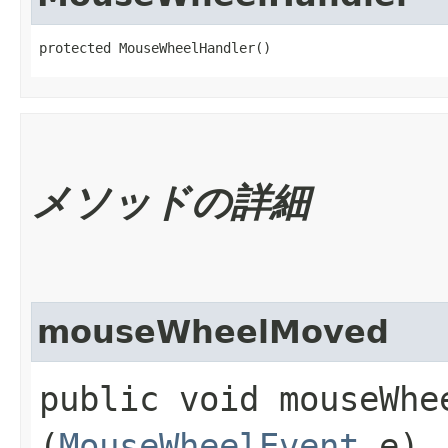
protected MouseWheelHandler()
メソッドの詳細
mouseWheelMoved
public void mouseWhee
(
MouseWheelEvent
e)