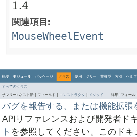
1.4
関連項目:
MouseWheelEvent
概要
モジュール
パッケージ
クラス
使用
ツリー
非推奨
索引
ヘルプ
すべてのクラス
サマリー:
ネスト済 |
フィールド |
コンストラクタ
|
メソッド
詳細:
フィールド
バグを報告する、または機能拡張
APIリファレンスおよび開発者ド
ト
を参照してください。このドキ