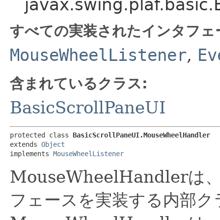
javax.swing.plaf.basi
すべての実装されたインタフェ
MouseWheelListener
,
Ev
含まれているクラス:
BasicScrollPaneUI
protected class 
BasicScrollPaneUI.MouseWheelHandler
extends 
Object
implements 
MouseWheelListener
MouseWheelHandlerは
フェースを実装する内部ク