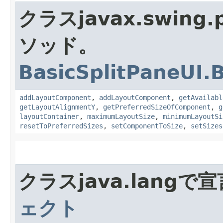
クラスjavax.swing
ソッド。
BasicSplitPaneUI.
addLayoutComponent
,
addLayoutComponent
,
getAvailabl
getLayoutAlignmentY
,
getPreferredSizeOfComponent
,
g
layoutContainer
,
maximumLayoutSize
,
minimumLayoutSi
resetToPreferredSizes
,
setComponentToSize
,
setSizes
クラスjava.lang
ェクト