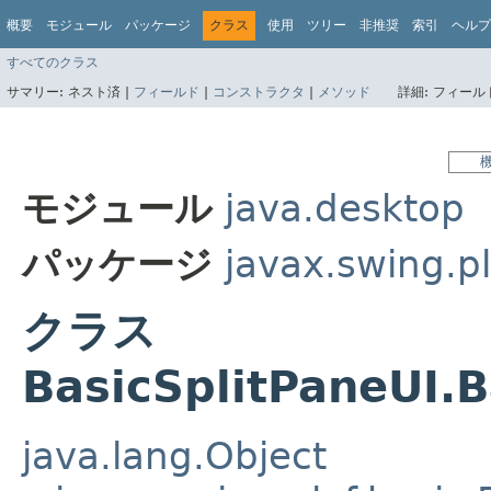
概要
モジュール
パッケージ
クラス
使用
ツリー
非推奨
索引
ヘルプ
すべてのクラス
サマリー:
ネスト済 |
フィールド
|
コンストラクタ
|
メソッド
詳細:
フィールド
モジュール
java.desktop
パッケージ
javax.swing.pl
クラス
BasicSplitPaneUI.
java.lang.Object