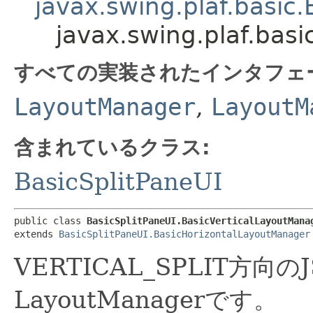
javax.swing.plaf.basic
javax.swing.plaf.bas
すべての実装されたインタフェ
LayoutManager
,
LayoutM
含まれているクラス:
BasicSplitPaneUI
public class 
BasicSplitPaneUI.BasicVerticalLayoutMana
extends 
BasicSplitPaneUI.BasicHorizontalLayoutManager
VERTICAL_SPLIT方向の
LayoutManagerです。