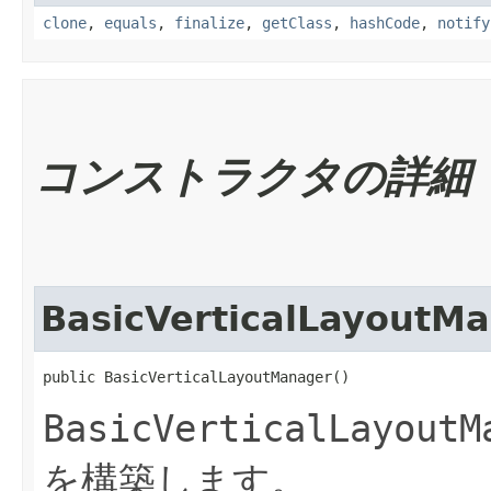
clone
,
equals
,
finalize
,
getClass
,
hashCode
,
notify
コンストラクタの詳細
BasicVerticalLayoutM
public BasicVerticalLayoutManager()
BasicVerticalLayoutM
を構築します。