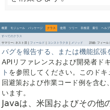
概要
モジュール
パッケージ
クラス
使用
ツリー
非推奨
索引
ヘルプ
すべてのクラス
サマリー:
ネスト済 |
フィールド
|
コンストラクタ
|
メソッド
詳細:
フィールド
バグを報告する、または機能拡張
APIリファレンスおよび開発者ド
ト
を参照してください。このドキ
回避策および作業コード例を含む
います。
Javaは、米国およびその他