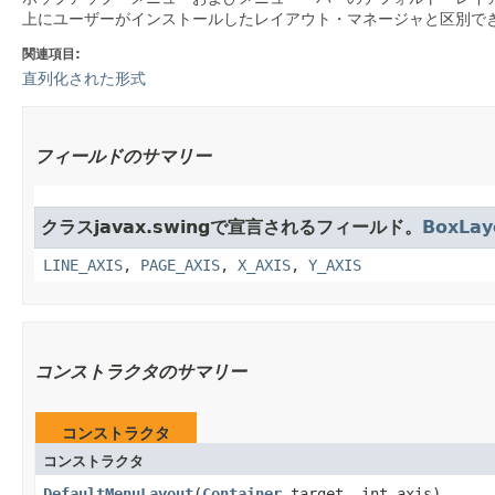
上にユーザーがインストールしたレイアウト・マネージャと区別で
関連項目:
直列化された形式
フィールドのサマリー
クラスjavax.swingで宣言されるフィールド。
BoxLay
LINE_AXIS
,
PAGE_AXIS
,
X_AXIS
,
Y_AXIS
コンストラクタのサマリー
コンストラクタ
コンストラクタ
DefaultMenuLayout
​(
Container
target, int axis)