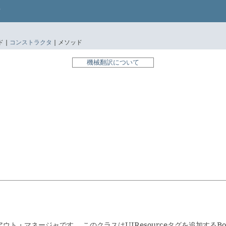
 |
コンストラクタ
|
メソッド
機械翻訳について
アウト・マネージャです。
このクラスはUIResourceタグを追加する