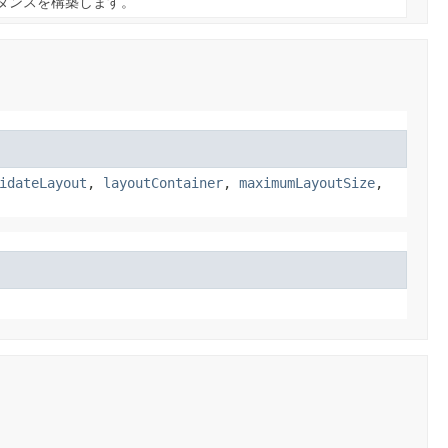
タンスを構築します。
idateLayout
,
layoutContainer
,
maximumLayoutSize
,