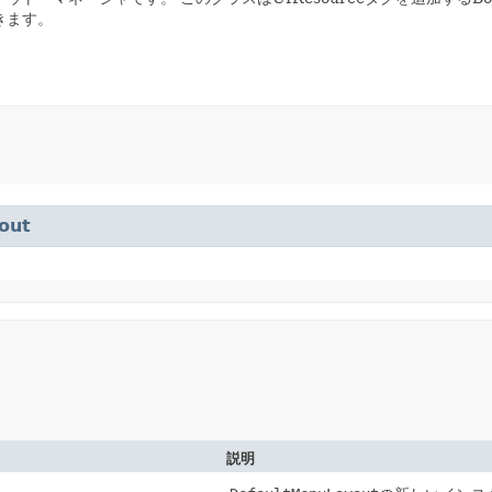
きます。
out
説明