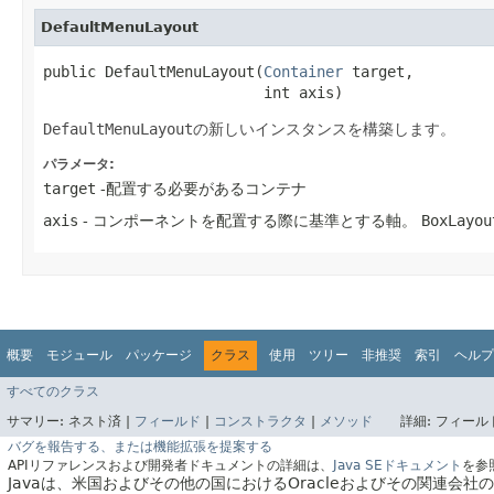
DefaultMenuLayout
public DefaultMenuLayout​(
Container
 target,

                         int axis)
DefaultMenuLayout
の新しいインスタンスを構築します。
パラメータ:
target
-配置する必要があるコンテナ
axis
- コンポーネントを配置する際に基準とする軸。
BoxLayou
概要
モジュール
パッケージ
クラス
使用
ツリー
非推奨
索引
ヘルプ
すべてのクラス
サマリー:
ネスト済 |
フィールド
|
コンストラクタ
|
メソッド
詳細:
フィールド
バグを報告する、または機能拡張を提案する
APIリファレンスおよび開発者ドキュメントの詳細は、
Java SEドキュメント
を参
Javaは、米国およびその他の国におけるOracleおよびその関連会