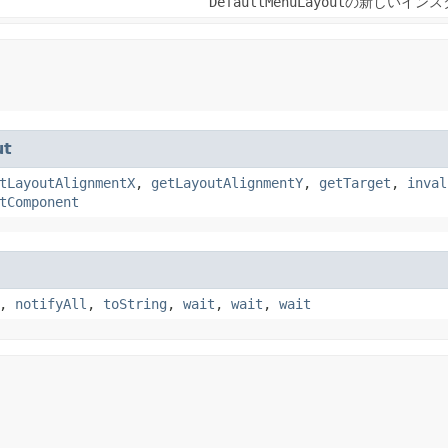
DefaultMenuLayout
の新しいインス
ut
tLayoutAlignmentX
,
getLayoutAlignmentY
,
getTarget
,
inval
tComponent
,
notifyAll
,
toString
,
wait
,
wait
,
wait