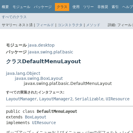
概要
モジュール
パッケージ
クラス
使用
ツリー
非推奨
索引
ヘルプ
すべてのクラス
サマリー:
ネスト済 |
フィールド
|
コンストラクタ
|
メソッド
詳細:
フィールド
モジュール
java.desktop
パッケージ
javax.swing.plaf.basic
クラスDefaultMenuLayout
java.lang.Object
javax.swing.BoxLayout
javax.swing.plaf.basic.DefaultMenuLayout
すべての実装されたインタフェース:
LayoutManager
,
LayoutManager2
,
Serializable
,
UIResource
public class 
DefaultMenuLayout
extends 
BoxLayout
implements 
UIResource
ポップアップ・メニューおよびメニュー・バーのデフォルト・レイ