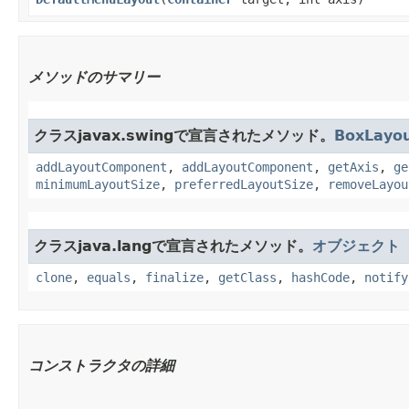
メソッドのサマリー
クラスjavax.swingで宣言されたメソッド。
BoxLayo
addLayoutComponent
,
addLayoutComponent
,
getAxis
,
ge
minimumLayoutSize
,
preferredLayoutSize
,
removeLayou
クラスjava.langで宣言されたメソッド。
オブジェクト
clone
,
equals
,
finalize
,
getClass
,
hashCode
,
notify
コンストラクタの詳細