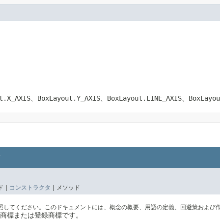
t.X_AXIS
、
BoxLayout.Y_AXIS
、
BoxLayout.LINE_AXIS
、
BoxLayou
 |
コンストラクタ
|
メソッド
照してください。このドキュメントには、概念の概要、用語の定義、回避策および
社の商標または登録商標です。