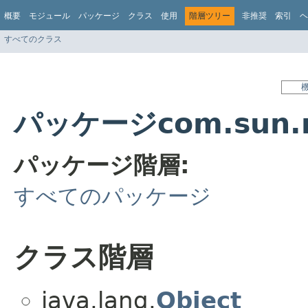
概要
モジュール
パッケージ
クラス
使用
階層ツリー
非推奨
索引
ヘ
すべてのクラス
パッケージcom.sun.
パッケージ階層:
すべてのパッケージ
クラス階層
java.lang.
Object