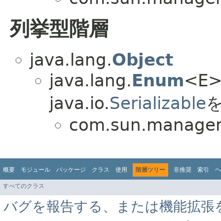
列挙型階層
java.lang.
Object
java.lang.
Enum
<E> 
java.io.
Serializable
com.sun.manage
概要
モジュール
パッケージ
クラス
使用
階層ツリー
非推奨
索引
ヘ
すべてのクラス
バグを報告する、または機能拡張