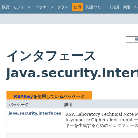
概要
モジュール
パッケージ
クラス
使用
階層ツリー
非推奨
索引
ヘ
インタフェース
java.security.in
RSAKey
を使用しているパッケージ
パッケージ
説明
java.security.interfaces
RSA Laboratory Technical No
AsymmetricCipher algorithm)
キーを生成するためのインタフェー