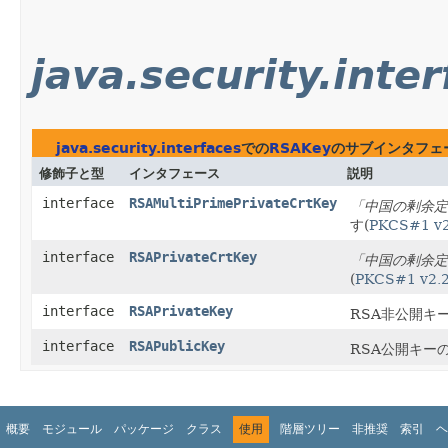
java.security.inte
java.security.interfaces
での
RSAKey
のサブインタフェ
修飾子と型
インタフェース
説明
interface
RSAMultiPrimePrivateCrtKey
「中国の剰余定
す(
PKCS#1 v2
interface
RSAPrivateCrtKey
「中国の剰余定
(
PKCS#1 v2.
interface
RSAPrivateKey
RSA非公開キ
interface
RSAPublicKey
RSA公開キー
概要
モジュール
パッケージ
クラス
使用
階層ツリー
非推奨
索引
ヘ