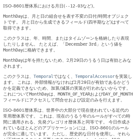
ISO-8601暦体系における月日(
--12-03
など)。
MonthDay
は、月と日の組合せを表す不変の日付/時間オブジェク
トです。
月と日から生成できるフィールド(四半期など)はすべて
取得できます。
このクラスは、年、時間、またはタイムゾーンを格納したり表現
したりしません。
たとえば、「December 3rd」という値を
MonthDay
に格納できます。
MonthDay
は年を持たないため、2月29日のうるう日は有効とみな
されます。
このクラスは、
Temporal
ではなく、
TemporalAccessor
を実装し
ます。
これは、外部情報がなければ2月29日が有効であるかどう
かを定義できないため、加算/減算の実装が行われないからです。
これについて
MonthDay
は、
MONTH_OF_YEAR
および
DAY_OF_MONTH
フィールドにアクセスして問合せおよび設定のみを行えます。
ISO-8601暦体系は、世界中の大部分で現在使われている近代の
常用暦体系です。
これは、現在のうるう年のルールがすべての時
間に適用される、先発グレゴリオ暦体系と同等です。
今日作成さ
れているほとんどのアプリケーションには、ISO-8601のルール
が完全に適しています。
ただし、歴史的な日付を使用し、それら