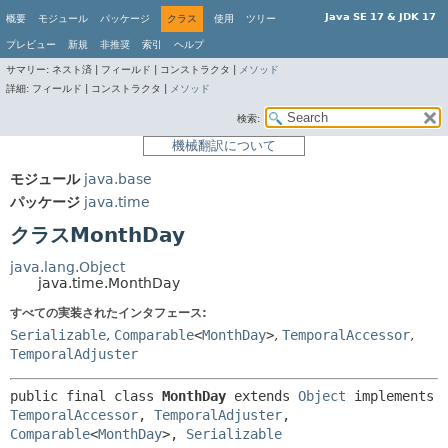
Java SE 17 & JDK 17
概要
モジュール
パッケージ
クラス
使用
ツリー
プレビュー
新規
非推奨
索引
ヘルプ
サマリー:
ネスト済 |
フィールド |
コンストラクタ |
メソッド
詳細:
フィールド |
コンストラクタ |
メソッド
検索:
機械翻訳について
モジュール
java.base
パッケージ
java.time
クラスMonthDay
java.lang.Object
java.time.MonthDay
すべての実装されたインタフェース:
Serializable
,
Comparable
<
MonthDay
>
,
TemporalAccessor
,
TemporalAdjuster
public final class 
MonthDay
extends 
Object
 implements 
TemporalAccessor
, 
TemporalAdjuster
, 
Comparable
<
MonthDay
>, 
Serializable