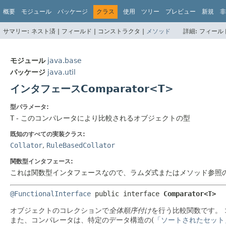
概要
モジュール
パッケージ
クラス
使用
ツリー
プレビュー
新規
非
サマリー:
ネスト済 |
フィールド |
コンストラクタ |
メソッド
詳細:
フィールド
モジュール
java.base
パッケージ
java.util
インタフェースComparator<T>
型パラメータ:
T
- このコンパレータにより比較されるオブジェクトの型
既知のすべての実装クラス:
Collator
,
RuleBasedCollator
関数型インタフェース:
これは関数型インタフェースなので、ラムダ式またはメソッド参照
@FunctionalInterface
public interface 
Comparator<T>
オブジェクトのコレクションで
全体順序付け
を行う比較関数です。
また、コンパレータは、特定のデータ構造の(
「ソートされたセット