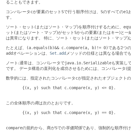
ることもできます。
コンパレータ
c
が要素のセット
S
で行う順序付けは、
S
のすべての
e1
す。
ソート・セット(またはソート・マップ)を順序付けするために、eq
ット(またはソート・マップ)がセット
S
からの要素(またはキー)と
は異常になります。
特に、ソート・セット(またはソート・マップ)
たとえば、
(a.equals(b)&& c.compare(a, b)!= 0)
である2つ
add
オペレーションは、
Set.add
メソッドの仕様とは異なる場合でも
ノート:通常は、コンパレータで
java.io.Serializable
も実装し
です。
データ構造の直列化を成功させるためには、コンパレータ(提
数学的には、指定されたコンパレータ
c
が指定されたオブジェクトの
       {(x, y) such that c.compare(x, y) <= 0}.

この全体順序の
商
は次のとおりです。
       {(x, y) such that c.compare(x, y) == 0}.

compare
の規約から、商が
S
での
等価関係
であり、強制的な順序付け