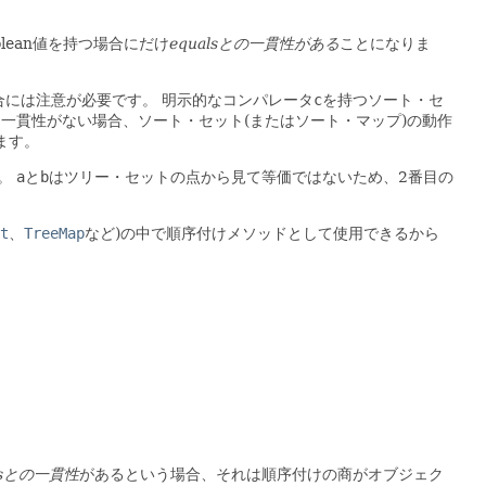
olean値を持つ場合にだけ
equalsとの一貫性がある
ことになりま
合には注意が必要です。
明示的なコンパレータ
c
を持つソート・セ
sと一貫性がない場合、ソート・セット(またはソート・マップ)の動作
ます。
。
a
と
b
はツリー・セットの点から見て等価ではないため、2番目の
t
、
TreeMap
など)の中で順序付けメソッドとして使用できるから
。
lsとの一貫性
があるという場合、それは順序付けの商がオブジェク