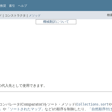
推奨
索引
ヘルプ
検索
 |
コンストラクタ |
メソッド
機械翻訳について
の代入先として使用できます。
コンパレータ(Comparator)をソート・メソッド(
Collections.sort
や
」
や
「ソートされたマップ」
など)の順序を制御したり、
「自然順序付