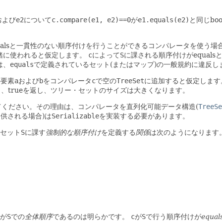
および
e2
について
c.compare(e1, e2)==0
が
e1.equals(e2)
と同じbo
ualsと一貫性のない順序付けを行うことができるコンパレータを使う場
一緒に使われると仮定します。
c
によって
S
に課される順序付けがequal
は、
equals
で定義されているセット(またはマップ)の一般規約に違反し
の要素
a
および
b
をコンパレータ
c
で空の
TreeSet
に追加すると仮定します
、trueを返し、ツリー・セットのサイズは大きくなります。
てください。その理由は、コンパレータを直列化可能データ構造(
TreeSe
供される場合)は
Serializable
を実装する必要があります。
セット
S
に課す
強制的な順序付け
を定義する
関係
は次のようになります
が
S
での
全体順序
であるのは明らかです。
c
が
S
で行う順序付けが
equa