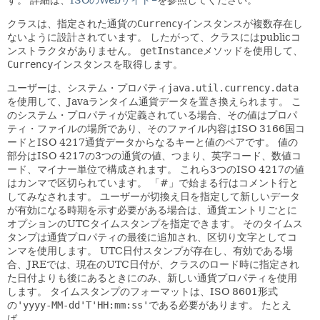
す。
詳細は、
ISOのWebサイト
を参照してください。
クラスは、指定された通貨の
Currency
インスタンスが複数存在し
ないように設計されています。
したがって、クラスにはpublicコ
ンストラクタがありません。
getInstance
メソッドを使用して、
Currency
インスタンスを取得します。
ユーザーは、システム・プロパティ
java.util.currency.data
を使用して、Javaランタイム通貨データを置き換えられます。
こ
のシステム・プロパティが定義されている場合、その値はプロパ
ティ・ファイルの場所であり、そのファイル内容はISO 3166国コ
ードとISO 4217通貨データからなるキーと値のペアです。
値の
部分はISO 4217の3つの通貨の値、つまり、英字コード、数値コ
ード、マイナー単位で構成されます。
これら3つのISO 4217の値
はカンマで区切られています。
「#」で始まる行はコメント行と
してみなされます。
ユーザーが切換え日を指定して新しいデータ
が有効になる時期を示す必要がある場合は、通貨エントリごとに
オプションのUTCタイムスタンプを指定できます。
そのタイムス
タンプは通貨プロパティの最後に追加され、区切り文字としてコ
ンマを使用します。
UTC日付スタンプが存在し、有効である場
合、JREでは、現在のUTC日付が、クラスのロード時に指定され
た日付よりも後にあるときにのみ、新しい通貨プロパティを使用
します。
タイムスタンプのフォーマットは、ISO 8601形式
の
'yyyy-MM-dd'T'HH:mm:ss'
である必要があります。
たとえ
ば、