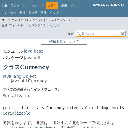
Java SE 17 & JDK 17
概要
モジュール
パッケージ
クラス
使用
ツリー
プレビュー
新規
非推奨
索引
ヘルプ
サマリー:
ネスト済 |
フィールド |
コンストラクタ |
メソッド
詳細:
フィールド |
コンストラクタ |
メソッド
検索:
機械翻訳について
モジュール
java.base
パッケージ
java.util
クラスCurrency
java.lang.Object
java.util.Currency
すべての実装されたインタフェース:
Serializable
public final class 
Currency
extends 
Object
 implements 
Serializable
通貨を表します。
通貨は、ISO 4217通貨コードで識別されま