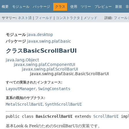
概要
モジュール
パッケージ
クラス
使用
ツリー
プレビュー
新規
非
サマリー:
ネスト済
|
フィールド
|
コンストラクタ
|
メソッド
詳細:
フィール
モジュール
java.desktop
パッケージ
javax.swing.plaf.basic
クラスBasicScrollBarUI
java.lang.Object
javax.swing.plaf.ComponentUI
javax.swing.plaf.ScrollBarUI
javax.swing.plaf.basic.BasicScrollBarUI
すべての実装されたインタフェース:
LayoutManager
,
SwingConstants
直系の既知のサブクラス:
MetalScrollBarUI
,
SynthScrollBarUI
public class 
BasicScrollBarUI
extends 
ScrollBarUI
 imp
基本Look & FeelのためのScrollBarUIの実装です。