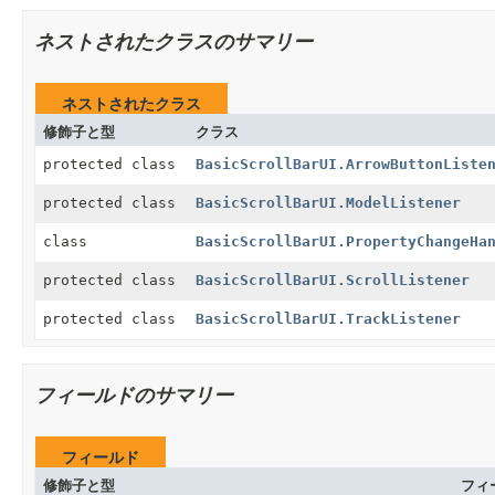
ネストされたクラスのサマリー
ネストされたクラス
修飾子と型
クラス
protected class
BasicScrollBarUI.ArrowButtonListe
protected class
BasicScrollBarUI.ModelListener
class
BasicScrollBarUI.PropertyChangeHa
protected class
BasicScrollBarUI.ScrollListener
protected class
BasicScrollBarUI.TrackListener
フィールドのサマリー
フィールド
修飾子と型
フィ