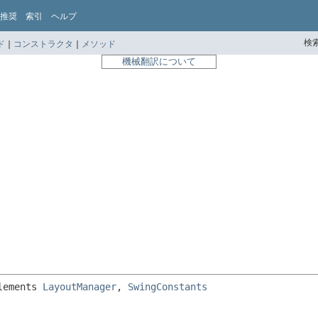
推奨
索引
ヘルプ
検索
ド
|
コンストラクタ
|
メソッド
機械翻訳について
lements 
LayoutManager
, 
SwingConstants