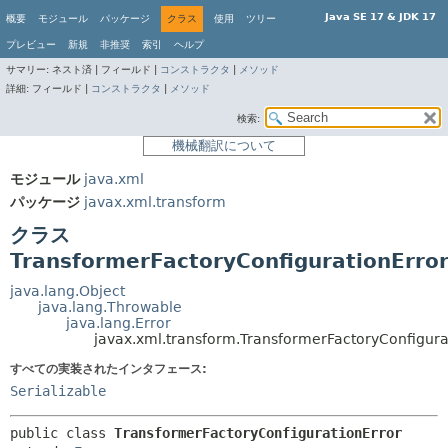
Java SE 17 & JDK 17
概要
モジュール
パッケージ
クラス
使用
ツリー
プレビュー
新規
非推奨
索引
ヘルプ
サマリー:
ネスト済 |
フィールド |
コンストラクタ
|
メソッド
詳細:
フィールド |
コンストラクタ
|
メソッド
検索:
機械翻訳について
モジュール
java.xml
パッケージ
javax.xml.transform
クラス
TransformerFactoryConfigurationErro
java.lang.Object
java.lang.Throwable
java.lang.Error
javax.xml.transform.TransformerFactoryConfigura
すべての実装されたインタフェース:
Serializable
public class 
TransformerFactoryConfigurationError