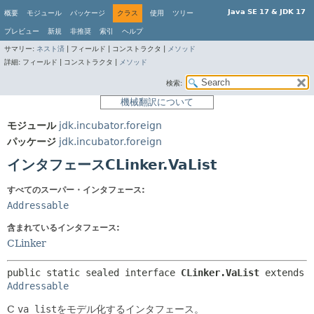
Java SE 17 & JDK 17
概要
モジュール
パッケージ
クラス
使用
ツリー
プレビュー
新規
非推奨
索引
ヘルプ
サマリー:
ネスト済
|
フィールド |
コンストラクタ |
メソッド
詳細:
フィールド |
コンストラクタ |
メソッド
検索:
機械翻訳について
モジュール
jdk.incubator.foreign
パッケージ
jdk.incubator.foreign
インタフェースCLinker.VaList
すべてのスーパー・インタフェース:
Addressable
含まれているインタフェース:
CLinker
public static sealed interface 
CLinker.VaList
 extends 
Addressable
C
va_list
をモデル化するインタフェース。