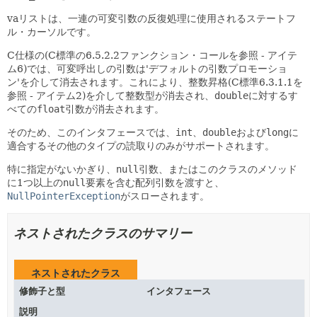
vaリストは、一連の可変引数の反復処理に使用されるステートフ
ル・カーソルです。
C仕様の(C標準の6.5.2.2ファンクション・コールを参照 - アイテ
ム6)では、可変呼出しの引数は'デフォルトの引数プロモーショ
ン'を介して消去されます。これにより、整数昇格(C標準6.3.1.1を
参照 - アイテム2)を介して整数型が消去され、
double
に対するす
べての
float
引数が消去されます。
そのため、このインタフェースでは、
int
、
double
および
long
に
適合するその他のタイプの読取りのみがサポートされます。
特に指定がないかぎり、
null
引数、またはこのクラスのメソッド
に1つ以上の
null
要素を含む配列引数を渡すと、
NullPointerException
がスローされます。
ネストされたクラスのサマリー
ネストされたクラス
修飾子と型
インタフェース
説明