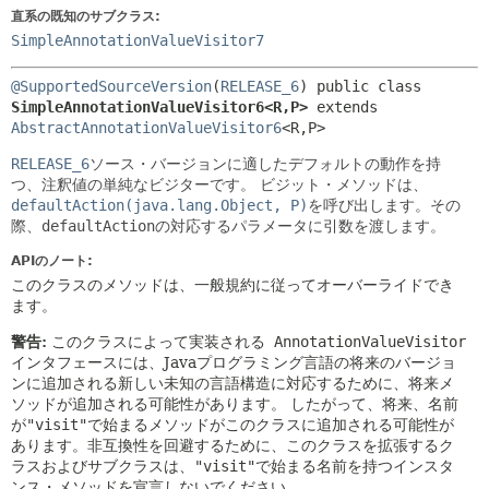
直系の既知のサブクラス:
SimpleAnnotationValueVisitor7
@SupportedSourceVersion
(
RELEASE_6
) 
public class 
SimpleAnnotationValueVisitor6<R,
P>
extends 
AbstractAnnotationValueVisitor6
<R,
P>
RELEASE_6
ソース・バージョンに適したデフォルトの動作を持
つ、注釈値の単純なビジターです。
ビジット・メソッドは、
defaultAction(java.lang.Object, P)
を呼び出します。その
際、
defaultAction
の対応するパラメータに引数を渡します。
APIのノート:
このクラスのメソッドは、一般規約に従ってオーバーライドでき
ます。
警告:
このクラスによって実装される
AnnotationValueVisitor
インタフェースには、Javaプログラミング言語の将来のバージョ
ンに追加される新しい未知の言語構造に対応するために、将来メ
ソッドが追加される可能性があります。
したがって、将来、名前
が
"visit"
で始まるメソッドがこのクラスに追加される可能性が
あります。非互換性を回避するために、このクラスを拡張するク
ラスおよびサブクラスは、
"visit"
で始まる名前を持つインスタ
ンス・メソッドを宣言しないでください。