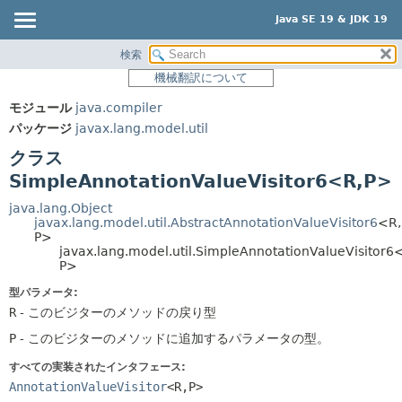
Java SE 19 & JDK 19
検索
概要
サマリー:
機械翻訳について
ネスト済
モジュール
モジュール
java.compiler
フィールド
パッケージ
パッケージ
javax.lang.model.util
コンストラクタ
クラス
クラス
メソッド
使用
SimpleAnnotationValueVisitor6<R,
P>
ツリー
詳細:
java.lang.Object
javax.lang.model.util.AbstractAnnotationValueVisitor6
<R,
プレビュー
フィールド
P>
javax.lang.model.util.SimpleAnnotationValueVisitor6
新規
コンストラクタ
P>
非推奨
メソッド
型パラメータ:
索引
R
- このビジターのメソッドの戻り型
ヘルプ
P
- このビジターのメソッドに追加するパラメータの型。
すべての実装されたインタフェース:
AnnotationValueVisitor
<R,
P>