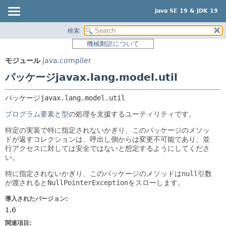
Java SE 19 & JDK 19
検索
概要
パッケージ:
機械翻訳について
説明
モジュール
モジュール
java.compiler
関連パッケージ
パッケージ
パッケージjavax.lang.model.util
クラスとインタフェース
クラス
使用
パッケージ
javax.lang.model.util
ツリー
プログラム要素
と
型
の処理を支援するユーティリティです。
プレビュー
特定の実装で特に指定されないかぎり、このパッケージのメソッ
ドが返すコレクションは、呼出し側からは変更不可能であり、並
新規
行アクセスに対しては安全ではないと想定するようにしてくださ
い。
非推奨
特に指定されないかぎり、このパッケージのメソッドは
null
引数
索引
が渡されると
NullPointerException
をスローします。
ヘルプ
導入されたバージョン:
1.6
関連項目: