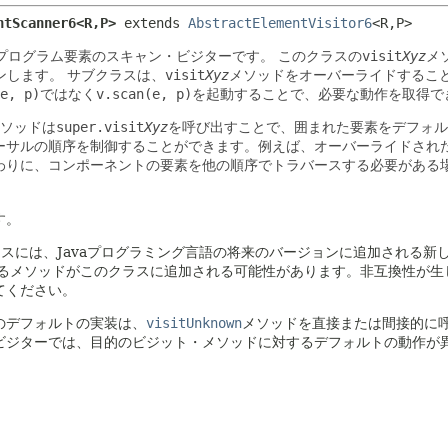
ntScanner6<R,
P>
extends 
AbstractElementVisitor6
<R,
P>
プログラム要素のスキャン・ビジターです。
このクラスの
visit
Xyz
メ
ンします。
サブクラスは、
visit
Xyz
メソッドをオーバーライドするこ
e, p)
ではなく
v.scan(e, p)
を起動することで、必要な動作を取得で
ソッドは
super.visit
Xyz
を呼び出すことで、囲まれた要素をデフォル
ーサルの順序を制御することができます。例えば、オーバーライドされ
わりに、コンポーネントの要素を他の順序でトラバースする必要がある場合
す。
スには、Javaプログラミング言語の将来のバージョンに追加される
るメソッドがこのクラスに追加される可能性があります。非互換性が生
てください。
のデフォルトの実装は、
visitUnknown
メソッドを直接または間接的に
ビジターでは、目的のビジット・メソッドに対するデフォルトの動作が