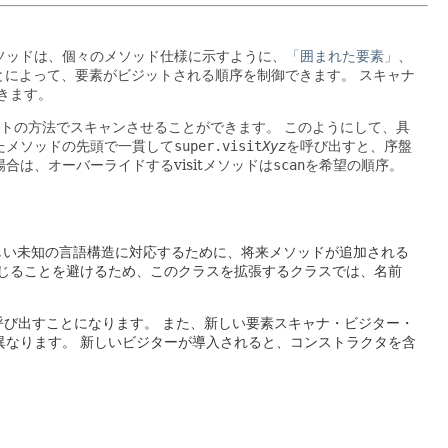
ソッドは、個々のメソッド仕様に示すように、
「囲まれた要素」
、
とによって、要素がビジットされる順序を制御できます。
スキャナ
きます。
トの方法でスキャンさせることができます。
このようにして、具
たメソッドの先頭で一貫して
super.visit
Xyz
を呼び出すと、序盤
は、オーバーライドするvisitメソッドは
scan
を希望の順序。
新しい未知の言語構造に対応するために、将来メソッドが追加される
じることを避けるため、このクラスを拡張するクラスでは、名前
呼び出すことになります。
また、新しい要素スキャナ・ビジター・
異なります。
新しいビジターが導入されると、コンストラクタを含