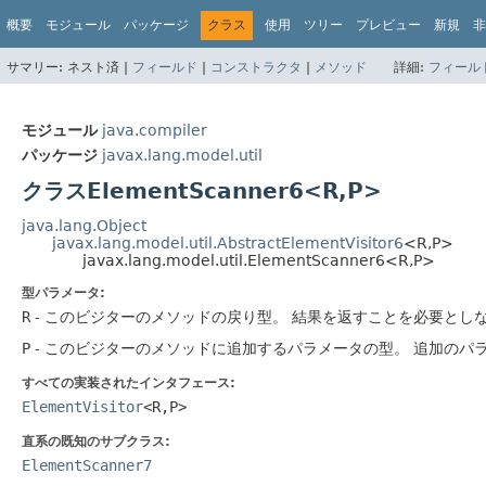
概要
モジュール
パッケージ
クラス
使用
ツリー
プレビュー
新規
非
サマリー:
ネスト済 |
フィールド
|
コンストラクタ
|
メソッド
詳細:
フィール
モジュール
java.compiler
パッケージ
javax.lang.model.util
クラスElementScanner6<R,
P>
java.lang.Object
javax.lang.model.util.AbstractElementVisitor6
<R,
P>
javax.lang.model.util.ElementScanner6<R,
P>
型パラメータ:
R
- このビジターのメソッドの戻り型。
結果を返すことを必要とし
P
- このビジターのメソッドに追加するパラメータの型。
追加のパ
すべての実装されたインタフェース:
ElementVisitor
<R,
P>
直系の既知のサブクラス:
ElementScanner7