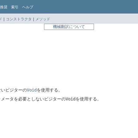
推奨
索引
ヘルプ
ド
|
コンストラクタ
|
メソッド
機械翻訳について
ないビジターの
Void
を使用する。
ラメータを必要としないビジターの
Void
を使用する。