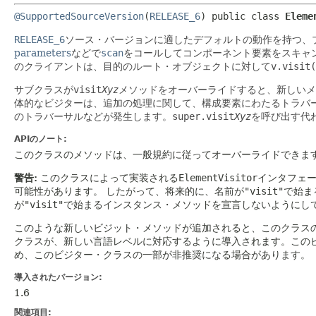
@SupportedSourceVersion
(
RELEASE_6
) 
public class 
Eleme
RELEASE_6
ソース・バージョンに適したデフォルトの動作を持つ、
parameters
などで
scan
をコールしてコンポーネント要素をスキャ
のクライアントは、目的のルート・オブジェクトに対して
v.visit(
サブクラスが
visit
Xyz
メソッドをオーバーライドすると、新しいメ
体的なビジターは、追加の処理に関して、構成要素にわたるトラバ
のトラバーサルなどが発生します。
super.visit
Xyz
を呼び出す代
APIのノート:
このクラスのメソッドは、一般規約に従ってオーバーライドできま
警告:
このクラスによって実装される
ElementVisitor
インタフェー
可能性があります。
したがって、将来的に、名前が
"visit"
で始ま
が
"visit"
で始まるインスタンス・メソッドを宣言しないようにし
このような新しいビジット・メソッドが追加されると、このクラス
クラスが、新しい言語レベルに対応するように導入されます。この
め、このビジター・クラスの一部が非推奨になる場合があります。
導入されたバージョン:
1.6
関連項目: