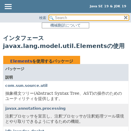
Java SE 19 & JDK 19
検索
概要
機械翻訳について
モジュール
インタフェース
パッケージ
javax.lang.model.util.Elementsの使用
クラス
使用
Elements
を使用するパッケージ
ツリー
パッケージ
プレビュー
説明
新規
com.sun.source.util
非推奨
抽象構文ツリー(Abstract Syntax Tree、AST)の操作のための
ユーティリティを提供します。
索引
javax.annotation.processing
ヘルプ
注釈プロセッサを宣言し、注釈プロセッサが注釈処理ツール環境
とやり取りできるようにするための機能。