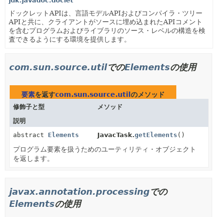
jdk.javadoc.doclet
ドックレットAPIは、言語モデルAPIおよびコンパイラ・ツリー
APIと共に、クライアントがソースに埋め込まれたAPIコメント
を含むプログラムおよびライブラリのソース・レベルの構造を検
査できるようにする環境を提供します。
com.sun.source.util
での
Elements
の使用
要素
を返す
com.sun.source.util
のメソッド
修飾子と型
メソッド
説明
abstract
Elements
JavacTask.
getElements
()
プログラム要素を扱うためのユーティリティ・オブジェクト
を返します。
javax.annotation.processing
での
Elements
の使用