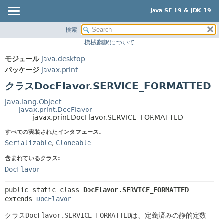
Java SE 19 & JDK 19
検索
概要
サマリー:
機械翻訳について
ネスト済
モジュール
モジュール
java.desktop
フィールド
パッケージ
パッケージ
javax.print
コンストラクタ
クラス
クラスDocFlavor.SERVICE_FORMATTED
メソッド
使用
java.lang.Object
ツリー
javax.print.DocFlavor
詳細:
javax.print.DocFlavor.SERVICE_FORMATTED
プレビュー
フィールド
すべての実装されたインタフェース:
新規
コンストラクタ
Serializable
,
Cloneable
非推奨
メソッド
含まれているクラス:
索引
DocFlavor
ヘルプ
public static class 
DocFlavor.SERVICE_FORMATTED
extends 
DocFlavor
クラス
DocFlavor.SERVICE_FORMATTED
は、定義済みの静的定数