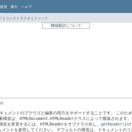
推奨
索引
ヘルプ
ド
|
コンストラクタ
|
メソッド
機械翻訳について
nt
キュメントのブラウズと編集の両方をサポートすることです。
このた
素構造は、
HTMLDocument.HTMLReader
クラスによって構築されます。
構造を変更するには、
HTMLReader
をサブクラス化し、
getReader(int
ュメントを参照してください。
デフォルトの構造は、ドキュメントのコ