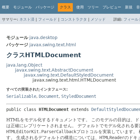
概要
モジュール
パッケージ
クラス
使用
ツリー
プレビュー
新規
非
サマリー:
ネスト済
|
フィールド
|
コンストラクタ
|
メソッド
詳細:
フィール
モジュール
java.desktop
パッケージ
javax.swing.text.html
クラスHTMLDocument
java.lang.Object
javax.swing.text.AbstractDocument
javax.swing.text.DefaultStyledDocument
javax.swing.text.html.HTMLDocument
すべての実装されたインタフェース:
Serializable
,
Document
,
StyledDocument
public class 
HTMLDocument
extends 
DefaultStyledDocume
HTMLをモデル化するドキュメントです。
このモデルの目的は、ド
は正確にレプリケートされません。
デフォルトでモデル化される要
HTMLEditorKit.ParserCallback
プロトコルを実装しています。
す。
生成されるデフォルトの構造については、
HTMLReader
のドキ