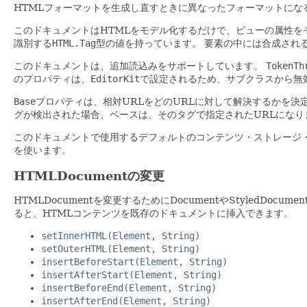
HTMLフォーマットを生成し直すときに異なったフォーマットにな
このドキュメントはHTMLをモデル化するだけで、ビューの属性を
識別する
HTML.Tag
型の値を持っています。
要素の中には合成される
このドキュメントは、追加読込みをサポートしています。
TokenTh
のプロパティは、
EditorKit
で設定されるため、サブクラスから無
Base
プロパティは、相対URLをどのURLに対して解決するかを決
グが検出された場合、ベースは、そのタグで指定されたURLになり
このドキュメントで使用するデフォルトのコンテンツ・ストレージ
を使います。
HTMLDocumentの変更
HTMLDocumentを変更するためにDocumentやStyledD
ると、HTMLコンテンツを既存のドキュメントに挿入できます。
setInnerHTML(Element, String)
setOuterHTML(Element, String)
insertBeforeStart(Element, String)
insertAfterStart(Element, String)
insertBeforeEnd(Element, String)
insertAfterEnd(Element, String)