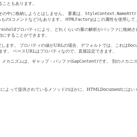
ることもあります。
その中に格納しようとはしません。
要素は、
StyleContext.NameAttr
もの(コメントなど)もあります。
HTMLFactory
はこの属性を使用して
reshold
プロパティにより、どれくらいの量の解析がバッファに格納さ
効にすることができます。
定します。
プロパティの値がURLの場合、デフォルトでは、これは
Doc
ます。
ベースURLはプロパティなので、直接設定できます。
・メカニズムは、ギャップ・バッファ(
GapContent
)です。
別のメカニ
ocumentによって提供されているメソッドのほかに、HTMLDocumen