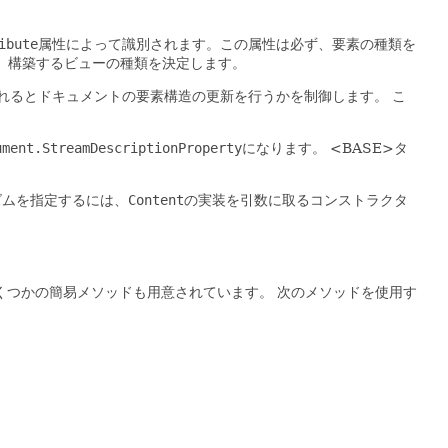
ibute
属性によって識別されます。この属性は必ず、要素の種類を
、構築するビューの種類を決定します。
れるとドキュメントの要素構造の更新を行うかを制御します。
こ
ument.StreamDescriptionProperty
になります。
<BASE>タ
ズムを指定するには、
Content
の実装を引数に取るコンストラクタ
tにはいくつかの簡易メソッドも用意されています。
次のメソッドを使用す