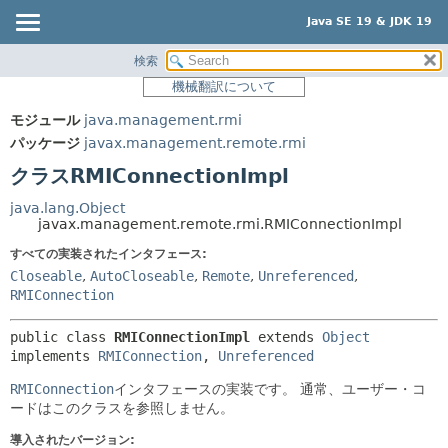
Java SE 19 & JDK 19
検索
概要
サマリー:
機械翻訳について
ネスト済
モジュール
モジュール
java.management.rmi
フィールド
パッケージ
パッケージ
javax.management.remote.rmi
コンストラクタ
クラス
クラスRMIConnectionImpl
メソッド
使用
java.lang.Object
ツリー
javax.management.remote.rmi.RMIConnectionImpl
詳細:
プレビュー
すべての実装されたインタフェース:
フィールド
Closeable
,
AutoCloseable
,
Remote
,
Unreferenced
,
新規
コンストラクタ
RMIConnection
非推奨
メソッド
public class 
RMIConnectionImpl
extends 
Object
索引
implements 
RMIConnection
, 
Unreferenced
ヘルプ
RMIConnection
インタフェースの実装です。
通常、ユーザー・コ
ードはこのクラスを参照しません。
導入されたバージョン: