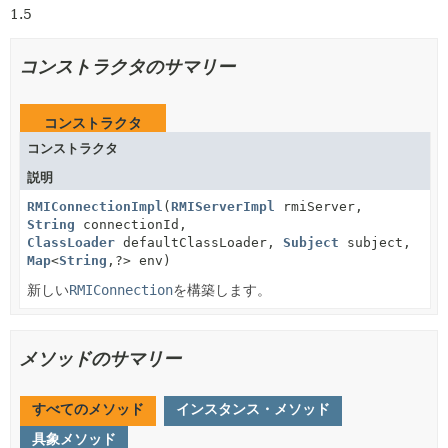
1.5
コンストラクタのサマリー
コンストラクタ
コンストラクタ
説明
RMIConnectionImpl
(
RMIServerImpl
rmiServer,
String
connectionId,
ClassLoader
defaultClassLoader,
Subject
subject,
Map
<
String
,
?> env)
新しい
RMIConnection
を構築します。
メソッドのサマリー
すべてのメソッド
インスタンス・メソッド
具象メソッド