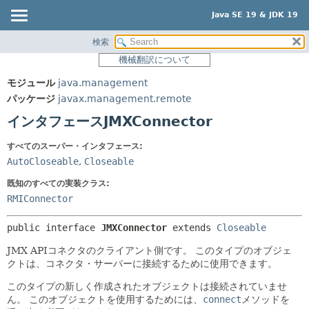
Java SE 19 & JDK 19
検索
概要
サマリー:
機械翻訳について
ネスト済
モジュール
モジュール
java.management
フィールド
パッケージ
パッケージ
javax.management.remote
コンストラクタ
クラス
インタフェースJMXConnector
メソッド
使用
すべてのスーパー・インタフェース:
ツリー
詳細:
AutoCloseable
,
Closeable
プレビュー
フィールド
既知のすべての実装クラス:
新規
コンストラクタ
RMIConnector
非推奨
メソッド
public interface 
JMXConnector
 extends 
Closeable
索引
JMX APIコネクタのクライアント側です。
このタイプのオブジェ
ヘルプ
クトは、コネクタ・サーバーに接続するために使用できます。
このタイプの新しく作成されたオブジェクトは接続されていませ
ん。
このオブジェクトを使用するためには、
connect
メソッドを