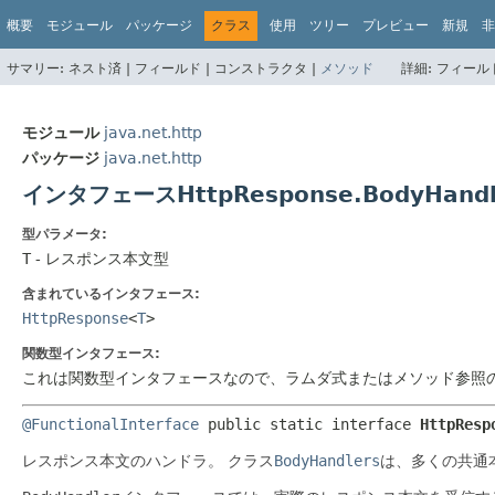
概要
モジュール
パッケージ
クラス
使用
ツリー
プレビュー
新規
非
サマリー:
ネスト済 |
フィールド |
コンストラクタ |
メソッド
詳細:
フィールド
モジュール
java.net.http
パッケージ
java.net.http
インタフェースHttpResponse.BodyHand
型パラメータ:
T
- レスポンス本文型
含まれているインタフェース:
HttpResponse
<
T
>
関数型インタフェース:
これは関数型インタフェースなので、ラムダ式またはメソッド参照
@FunctionalInterface
public static interface 
HttpResp
レスポンス本文のハンドラ。
クラス
BodyHandlers
は、多くの共通