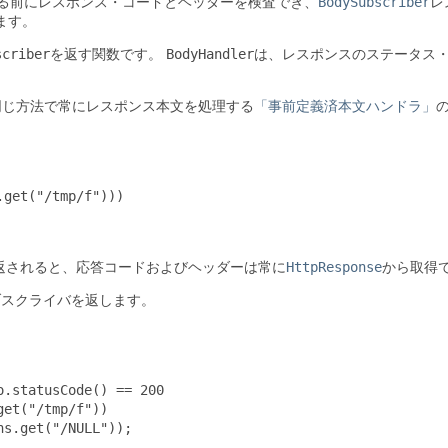
る前にレスポンス・コードとヘッダーを検査でき、
BodySubscriber
レ
ます。
scriber
を返す関数です。
BodyHandler
は、レスポンスのステータス
同じ方法で常にレスポンス本文を処理する
「事前定義済本文ハンドラ」
get("/tmp/f")))

返されると、応答コードおよびヘッダーは常に
HttpResponse
から取得
ブスクライバを返します。
.statusCode() == 200

et("/tmp/f"))

s.get("/NULL"));
