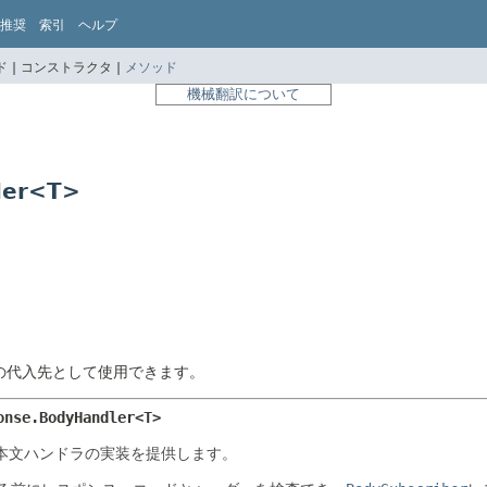
推奨
索引
ヘルプ
 |
コンストラクタ |
メソッド
機械翻訳について
ler<T>
の代入先として使用できます。
onse.BodyHandler<T>
本文ハンドラの実装を提供します。