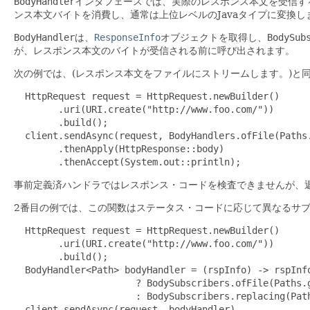
BodyHandler
インタフェースでは、実際のレスポンス本文を受信す
ンス本文バイトを消費し、通常は上位レベルのJavaタイプに変換し
BodyHandler
は、
ResponseInfo
オブジェクトを取得し、
BodySub
が、レスポンス本文のバイトが受信される前に呼び出されます。
次の例では、(レスポンス本文をファイルにストリームします。)と
  HttpRequest request = HttpRequest.newBuilder()

        .uri(URI.create("http://www.foo.com/"))

        .build();

  client.sendAsync(request, BodyHandlers.ofFile(Paths.
        .thenApply(HttpResponse::body)

        .thenAccept(System.out::println); 
事前定義済ハンドラではレスポンス・コードを検査できませんが、
2番目の例では、この関数はステータス・コードに応じて異なるサ
  HttpRequest request = HttpRequest.newBuilder()

        .uri(URI.create("http://www.foo.com/"))

        .build();

  BodyHandler<Path> bodyHandler = (rspInfo) -> rspInfo
                      ? BodySubscribers.ofFile(Paths.g
                      : BodySubscribers.replacing(Path
  client.sendAsync(request, bodyHandler)
