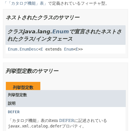
「「カタログ機能」表」
で定義されているフィーチャ型。
ネストされたクラスのサマリー
クラスjava.lang.
Enum
で宣言されたネストさ
れたクラス/インタフェース
Enum.EnumDesc
<
E
extends
Enum
<
E
>>
列挙型定数のサマリー
列挙型定数
列挙型定数
説明
DEFER
「カタログ機能」表のitem
DEFER
に記述されている
javax.xml.catalog.defer
プロパティ。