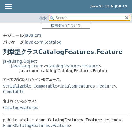
Java SE 19 & JDK 19
検索
概要
サマリー:
機械翻訳について
ネスト済
モジュール
モジュール
java.xml
列挙型定数
パッケージ
パッケージ
javax.xml.catalog
フィールド
クラス
列挙型クラスCatalogFeatures.Feature
メソッド
使用
java.lang.Object
ツリー
java.lang.Enum
<
CatalogFeatures.Feature
>
詳細:
javax.xml.catalog.CatalogFeatures.Feature
プレビュー
列挙型定数
すべての実装されたインタフェース:
新規
フィールド
Serializable
,
Comparable
<
CatalogFeatures.Feature
>
,
Constable
非推奨
メソッド
含まれているクラス:
索引
CatalogFeatures
ヘルプ
public static enum 
CatalogFeatures.Feature
extends 
Enum
<
CatalogFeatures.Feature
>