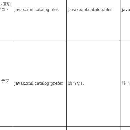
ン区切
プロト
javax.xml.catalog.files
javax.xml.catalog.files
java
デフ
javax.xml.catalog.prefer
該当なし
該当