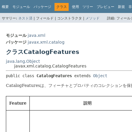
概要
モジュール
パッケージ
クラス
使用
ツリー
プレビュー
新規
非
サマリー:
ネスト済
|
フィールド |
コンストラクタ |
メソッド
詳細:
フィールド
モジュール
java.xml
パッケージ
javax.xml.catalog
クラスCatalogFeatures
java.lang.Object
javax.xml.catalog.CatalogFeatures
public class 
CatalogFeatures
extends 
Object
CatalogFeaturesは、フィーチャとプロパティのコレクションを
Feature
説明