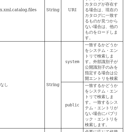
カタログが存在す
x.xml.catalog.files
String
URI
る場合は、現在の
カタログに一致す
るものが見つから
ない場合は、他の
ものをロードしま
す。
一致するかどうか
をシステム・エン
トリで検索しま
system
す。外部識別子が
公開識別子のみを
指定する場合は公
開エントリを検索
なし
String
一致するかどうか
をシステム・エン
トリで検索しま
す。一致するシス
public
テム・エントリが
ない場合にパブリ
ック・エントリを
検索します。
必要に応じて代替