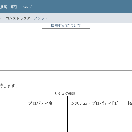
推奨
索引
ヘルプ
 |
コンストラクタ |
メソッド
機械翻訳について
保持します。
カタログ機能
プロパティ名
システム・プロパティ[1]
j