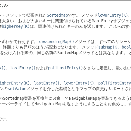
K,
V>
ン・メソッドで拡張された
SortedMap
です。
メソッド
lowerEntry(K)
は大きい、および大きいキーに関連付けられている
Map.Entry
オブジェ
び
higherKey(K)
は、関連付けられたキーのみを返します。
これらのす
いずれかで行えます。
descendingMap()
メソッドは、すべてのリレー
、降順よりも昇順のほうが高速になります。
メソッド
subMap(K, bool
を受け入れる際の、同じ名前の
SortedMap
メソッドとは異なります。
y()
、
lastEntry()
および
pollLastEntry()
をさらに定義し、最小およ
igherEntry(K)
、
lastEntry()
、
lowerEntry(K)
、
pollFirstEntry
ンの
setValue
メソッドを介した基礎となるマップの変更はサポートさ
の
SortedMap
実装を互換的に改良して
NavigableMap
を実装できるよう
オーバーライドして
NavigableMap
を返すようにすることをお薦めしま
です。