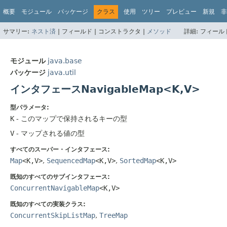
概要
モジュール
パッケージ
クラス
使用
ツリー
プレビュー
新規
非
サマリー:
ネスト済
|
フィールド |
コンストラクタ |
メソッド
詳細:
フィールド
モジュール
java.base
パッケージ
java.util
インタフェースNavigableMap<K,
V>
型パラメータ:
K
- このマップで保持されるキーの型
V
- マップされる値の型
すべてのスーパー・インタフェース:
Map
<K,
V>
,
SequencedMap
<K,
V>
,
SortedMap
<K,
V>
既知のすべてのサブインタフェース:
ConcurrentNavigableMap
<K,
V>
既知のすべての実装クラス:
ConcurrentSkipListMap
,
TreeMap