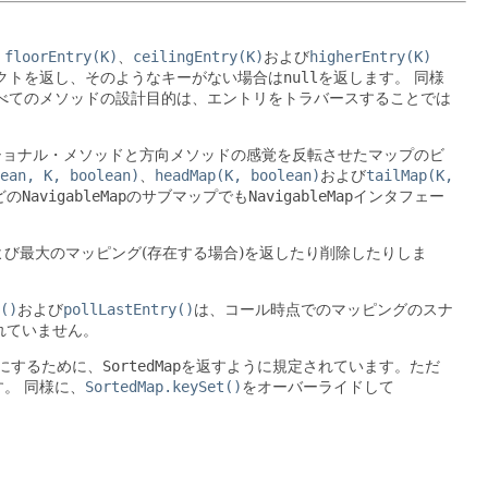
、
floorEntry(K)
、
ceilingEntry(K)
および
higherEntry(K)
クトを返し、そのようなキーがない場合は
null
を返します。
同様
べてのメソッドの設計目的は、エントリをトラバースすることでは
ショナル・メソッドと方向メソッドの感覚を反転させたマップのビ
ean, K, boolean)
、
headMap(K, boolean)
および
tailMap(K,
どの
NavigableMap
のサブマップでも
NavigableMap
インタフェー
び最大のマッピング(存在する場合)を返したり削除したりしま
()
および
pollLastEntry()
は、コール時点でのマッピングのスナ
れていません。
にするために、
SortedMap
を返すように規定されています。ただ
す。
同様に、
SortedMap.keySet()
をオーバーライドして