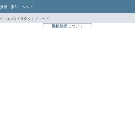
推奨
索引
ヘルプ
 |
コンストラクタ |
メソッド
機械翻訳について