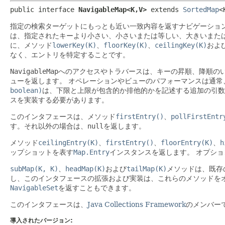
public interface 
NavigableMap<K,
V>
 extends 
SortedMap
<
指定の検索ターゲットにもっとも近い一致内容を返すナビゲーショ
は、指定されたキーより小さい、小さいまたは等しい、大きいまた
に、メソッド
lowerKey(K)
、
floorKey(K)
、
ceilingKey(K)
およ
なく、エントリを特定することです。
NavigableMap
へのアクセスやトラバースは、キーの昇順、降順の
ューを返します。
オペレーションやビューのパフォーマンスは通常
boolean)
は、下限と上限が包含的か排他的かを記述する追加の引数
スを実装する必要があります。
このインタフェースは、メソッド
firstEntry()
、
pollFirstEntr
す。それ以外の場合は、
null
を返します。
メソッド
ceilingEntry(K)
、
firstEntry()
、
floorEntry(K)
、
h
ップショットを表す
Map.Entry
インスタンスを返します。
オプショ
subMap(K, K)
、
headMap(K)
および
tailMap(K)
メソッドは、既存
し、このインタフェースの拡張および実装は、これらのメソッドを
NavigableSet
を返すこともできます。
このインタフェースは、
Java Collections Framework
のメンバー
導入されたバージョン: