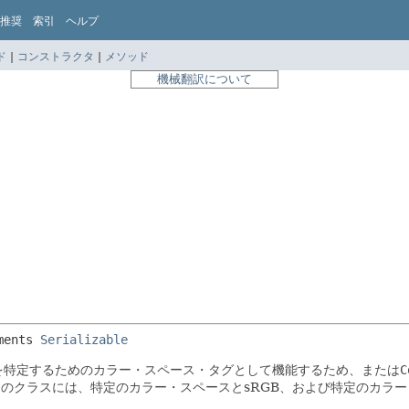
推奨
索引
ヘルプ
ド
|
コンストラクタ
|
メソッド
機械翻訳について
ments 
Serializable
を特定するためのカラー・スペース・タグとして機能するため、または
C
このクラスには、特定のカラー・スペースとsRGB、および特定のカラー