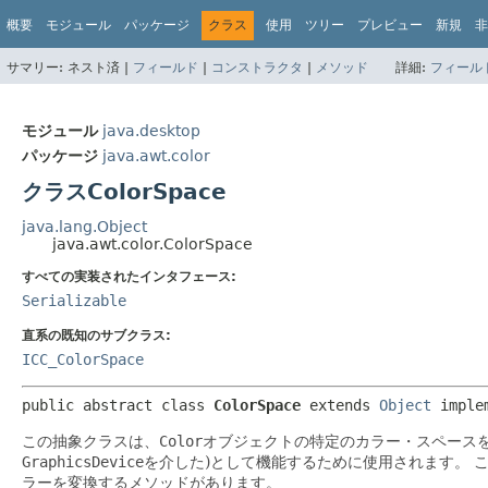
概要
モジュール
パッケージ
クラス
使用
ツリー
プレビュー
新規
非
サマリー:
ネスト済 |
フィールド
|
コンストラクタ
|
メソッド
詳細:
フィール
モジュール
java.desktop
パッケージ
java.awt.color
クラスColorSpace
java.lang.Object
java.awt.color.ColorSpace
すべての実装されたインタフェース:
Serializable
直系の既知のサブクラス:
ICC_ColorSpace
public abstract class 
ColorSpace
extends 
Object
 imple
この抽象クラスは、
Color
オブジェクトの特定のカラー・スペース
GraphicsDevice
を介した)として機能するために使用されます。
ラーを変換するメソッドがあります。