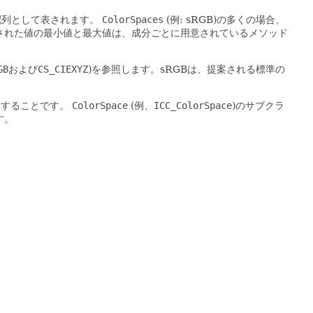
配列として表されます。
ColorSpaces
(例: sRGB)の多くの場合、
された値の最小値と最大値は、成分ごとに用意されているメソッド
GB
および
CS_CIEXYZ
)を参照します。sRGBは、提案される標準の
トすることです。
ColorSpace
(例、
ICC_ColorSpace
)のサブクラ
す。