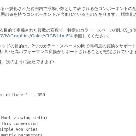
れる正規化された範囲内で浮動小数として表される色コンポーネントの
範囲の値を持つコンポーネントが含まれているものがあります。
標準化
する目的で定義された複数の変数で、特定のカラー・スペース(例:
CS_sR
WWW/Graphics/Color/sRGB.html
を参照してください。
メソッドの目的は、2つのカラー・スペースの間で高精度の変換をサポー
基づいた高パフォーマンス変換がサポートされることが想定されていま
は、次のように記述できます:
g diffuser" -- D50

Hunt viewing media)

this conversion

imple Von Kries

matrix parameters
