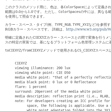
このクラスのメソッド用に、色は、各
ColorSpace
によって定義さ
範囲は0.0から1.0です。
ただし、
ColorSpaces
の中には、異なる
を使用して照会できます。
カラー・スペース・タイプ(例、
TYPE_RGB
,
TYPE_XYZ
など)を参照
RGBカラー・スペースです。
詳細は、
http://www.w3.org/pub/
明確に定義されたCIEXYZカラー・スペースとの間で変換を行う
スの特定の実装では、基になるプラットフォーム色管理システムに
toCIEXYZ/fromCIEXYZ
メソッドで使用される
CS_CIEXYZ
スペース
     CIEXYZ

     viewing illuminance: 200 lux

     viewing white point: CIE D50

     media white point: "that of a perfectly reflectin
     media black point: 0 lux or 0 Reflectance

     flare: 1 percent

     surround: 20percent of the media white point

     media description: reflection print (i.e., RLAB, 
     note: For developers creating an ICC profile for 
           space, the following is applicable. Use a s
           white point adaptation folded into the 3X3 