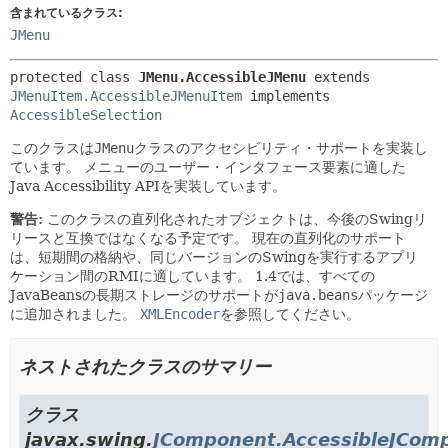
含まれているクラス:
JMenu
protected class 
JMenu.AccessibleJMenu
extends 
JMenuItem.AccessibleJMenuItem
 implements 
AccessibleSelection
このクラスは
JMenu
クラスのアクセシビリティ・サポートを実装し
ています。
メニューのユーザー・インタフェース要素に適した
Java Accessibility APIを実装しています。
警告:
このクラスの直列化されたオブジェクトは、今後のSwingリ
リースと互換ではなくなる予定です。
現在の直列化のサポート
は、短期間の格納や、同じバージョンのSwingを実行するアプリ
ケーション間のRMIに適しています。
1.4では、すべての
JavaBeansの長期ストレージのサポートが
java.beans
パッケージ
に追加されました。
XMLEncoder
を参照してください。
ネストされたクラスのサマリー
クラス
javax.swing.
JComponent.AccessibleJCom