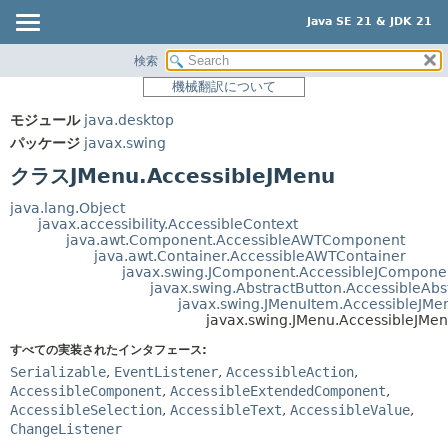
Java SE 21 & JDK 21
検索
概要
サマリー:
機械翻訳について
ネスト済
モジュール
モジュール
java.desktop
フィールド
パッケージ
パッケージ
javax.swing
コンストラクタ
クラス
クラスJMenu.AccessibleJMenu
メソッド
使用
java.lang.Object
ツリー
javax.accessibility.AccessibleContext
詳細:
java.awt.Component.AccessibleAWTComponent
プレビュー
フィールド
java.awt.Container.AccessibleAWTContainer
javax.swing.JComponent.AccessibleJCompone
新規
コンストラクタ
javax.swing.AbstractButton.AccessibleAbs
javax.swing.JMenuItem.AccessibleJMe
非推奨
メソッド
javax.swing.JMenu.AccessibleJMe
索引
すべての実装されたインタフェース:
Serializable
,
EventListener
,
AccessibleAction
,
ヘルプ
AccessibleComponent
,
AccessibleExtendedComponent
,
AccessibleSelection
,
AccessibleText
,
AccessibleValue
,
ChangeListener