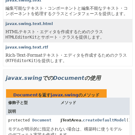
javax.swing.text
編集可能なテキスト・コンポーネントと編集不能なテキスト・コ
ンポーネントを処理するクラスとインタフェースを提供します。
javax.swing.text.html
HTMLテキスト・エディタを作成するためのクラス
HTMLEditorKit
とサポート・クラスを提供します。
javax.swing.text.rtf
Rich-Text-Formatテキスト・エディタを作成するためのクラス
(
RTFEditorKit
)を提供します。
javax.swing
での
Document
の使用
Document
を返す
javax.swing
のメソッド
修飾子と型
メソッド
説明
protected
Document
JTextArea.
createDefaultModel
()
モデルが明示的に指定されない場合は、構築時に使うモデル
のデフォルト実装を作成します。