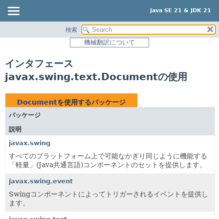
Java SE 21 & JDK 21
検索
概要
機械翻訳について
モジュール
インタフェース
パッケージ
javax.swing.text.Documentの使用
クラス
使用
Document
を使用するパッケージ
ツリー
パッケージ
プレビュー
説明
新規
javax.swing
非推奨
すべてのプラットフォーム上で可能なかぎり同じように機能する
「軽量」(Java共通言語)コンポーネントのセットを提供します。
索引
javax.swing.event
ヘルプ
Swingコンポーネントによってトリガーされるイベントを提供し
ます。